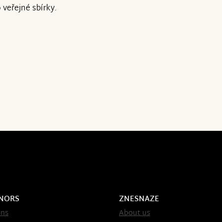
veřejné sbírky.
NORS
ZNESNAZE
ons
About us