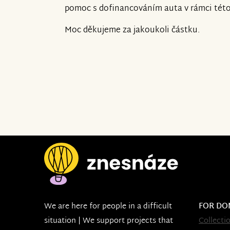
pomoc s dofinancováním auta v rámci této 
Moc děkujeme za jakoukoli částku.
We are here for people in a difficult
FOR DO
situation | We support projects that
Collecti