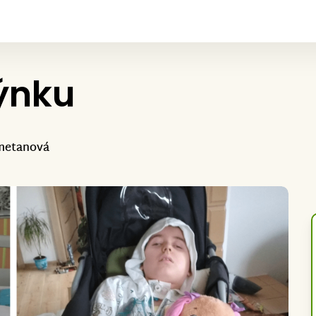
týnku
Smetanová