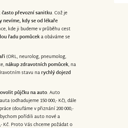
t
často převozní sanitku
. Což je
y nevíme, kdy se od lékaře
ýnce, kde ji budeme v průběhu cest
lou řadu pomůcek
a obáváme se
aři
(ORL, neurolog, pneumolog,
ce,
nákup zdravotních pomůcek
, na
zdravotním stavu na
rychlý dojezd
volit půjčku na auto
. Auto
auta (odhadujeme 150 000,- Kč), dále
ráce (doufáme v přiznání 200 000,-
i bychom pořídili auto nové a
0,- Kč. Proto Vás chceme požádat o