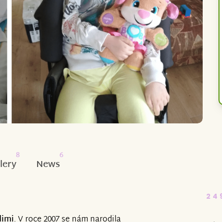
8
6
lery
News
24
dimi
. V roce 2007 se nám narodila