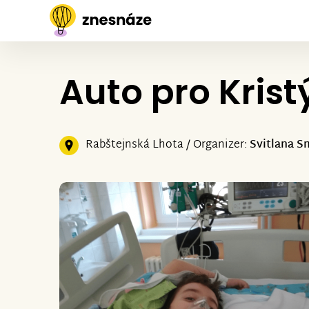
Auto pro Kris
Rabštejnská Lhota / Organizer:
Svitlana 