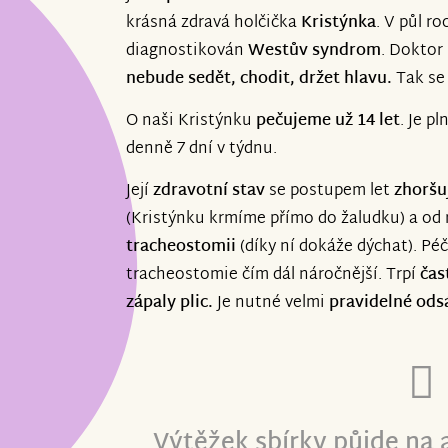
krásná zdravá holčička
Kristýnka
. V půl ro
diagnostikován
Westův syndrom
. Doktor 
nebude sedět, chodit, držet hlavu.
Tak se 
O naši Kristýnku
pečujeme už 14 let
. Je p
denně 7 dní v týdnu.
Její
zdravotní stav
se postupem let
zhoršu
(Kristýnku krmíme přímo do žaludku) a od
tracheostomii
(díky ní dokáže dýchat). Pé
tracheostomie čím dál náročnější. Trpí
čas
zápaly plic.
Je nutné velmi
pravidelné ods
Výtěžek sbírky půjde na