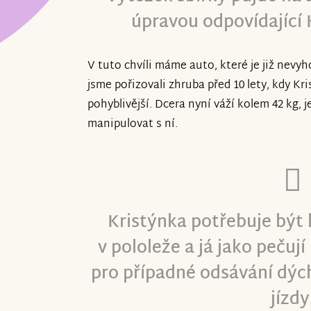
úpravou odpovídající 
V tuto chvíli máme auto, které je již nevyh
jsme pořizovali zhruba před 10 lety, kdy Kri
pohyblivější. Dcera nyní váží kolem 42 kg,
manipulovat s ní.
Kristýnka potřebuje být
v pololeže a já jako pečuj
pro případné odsávání dých
jízdy