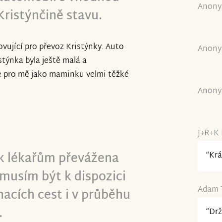
Anony
Kristýnčině stavu.
ovující pro převoz Kristýnky. Auto
Anony
stýnka byla ještě malá a
 je pro mě jako maminku velmi těžké
Anony
J+R+K 
 k lékařům převážena
“Krá
í musím být k dispozici
Adam T
acích cest i v průběhu
.
“Drž