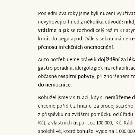
Poslední dva roky jsme byli nuceni využíva
nevyhovující hned z několika důvodů:
nikd
vrátíme
, a jak se rozhodí celý režim Krist
krmit do pegu apod. Dále s sebou máme
ce
přenosu infekčních onemocnění
.
Auto potřebujeme právě k
dojíždění za lék
gastro poradna, alergologie), na rehabilita
občasné
respitní pobyty
, při zhoršeném 
do nemocnice
.
Bohužel jsme v situaci, kdy si
nemůžeme do
chceme pořídit z financí za prodej starého 
z příspěvku na zvláštní pomůcku od úřadu p
Kč), z vlastních úspor cca 100 000,- Kč. Rád
spolehlivé, které bohužel vyjde na 1 000 00