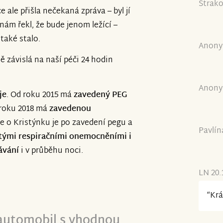
Strako
ce ale přišla nečekaná zpráva – byl jí
nám řekl, že bude jenom ležící –
také stalo.
Anony
lně závislá na naší péči 24 hodin
Anony
je
. Od roku 2015 má
zavedený PEG
 roku 2018 má
zavedenou
če o Kristýnku je po zavedení pegu a
Pavlín
tými respiračními onemocněními i
ávání
i v průběhu noci.
LN 20.
“Krá
 automobil s vhodnou