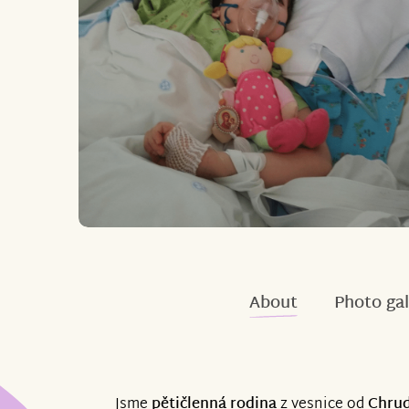
About
Photo gal
Jsme
pětičlenná rodina
z vesnice od
Chru