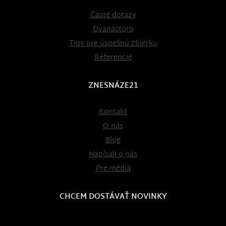
Časté dotazy
Dvanástoro
Tipy pre úspešnú zbierku
Referencie
ZNESNÁZE21
Kontakt
O nás
Blog
Napísali o nás
Pre médiá
CHCEM DOSTÁVAŤ NOVINKY