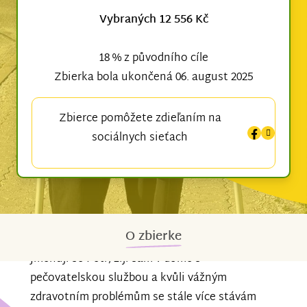
Vybraných 12 556 Kč
18 % z původního cíle
Zbierka bola ukončená 06. august 2025
Zbierce pomôžete zdieľaním na
sociálnych sieťach
O zbierke
Jmenuji se Petr, žiji sám v domě s
pečovatelskou službou a kvůli vážným
zdravotním problémům se stále více stávám