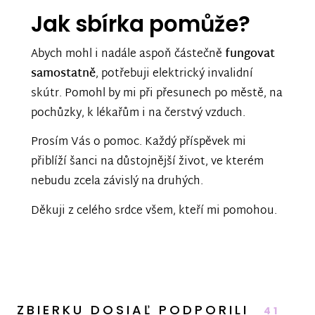
Jak sbírka pomůže?
Abych mohl i nadále aspoň částečně
fungovat
samostatně
, potřebuji elektrický invalidní
skútr. Pomohl by mi při přesunech po městě, na
pochůzky, k lékařům i na čerstvý vzduch.
Prosím Vás o pomoc. Každý příspěvek mi
přiblíží šanci na důstojnější život, ve kterém
nebudu zcela závislý na druhých.
Děkuji z celého srdce všem, kteří mi pomohou.
ZBIERKU DOSIAĽ PODPORILI
41