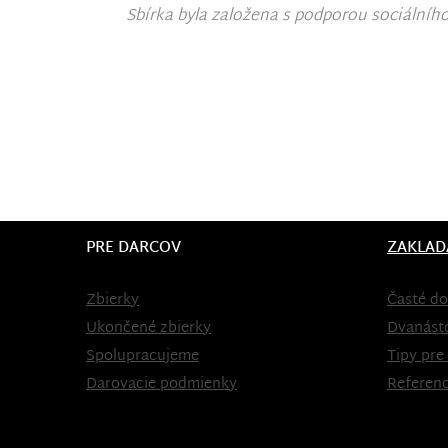
Sbírka byla založena s podporou sociálníh
PRE DARCOV
ZAKLAD
Zbierky
Časté do
Ukončené zbierky
Dvanást
Spolupracujeme
Tipy pre
Darovacie podmienky
Referenc