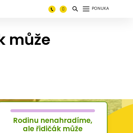
PONUKA
ák může
Rodinu nenahradíme,
ale řidičák může