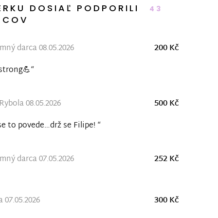
ERKU DOSIAĽ PODPORILI
43
RCOV
ný darca 08.05.2026
200 Kč
strong💪“
ybola 08.05.2026
500 Kč
se to povede…drž se Filipe! “
ný darca 07.05.2026
252 Kč
a 07.05.2026
300 Kč