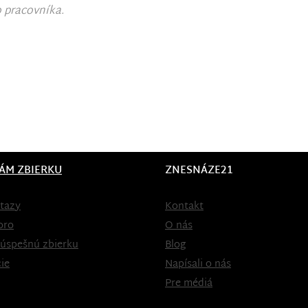
o pracovníka.
ÁM ZBIERKU
ZNESNÁZE21
tazy
Kontakt
oro
O nás
 úspešnú zbierku
Blog
ie
Napísali o nás
Pre médiá