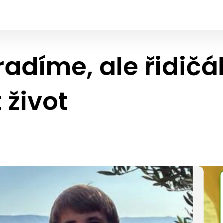
adíme, ale řidič
 život