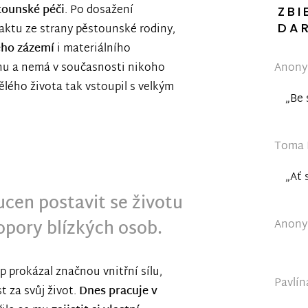
stounské péči
. Po dosažení
ZBI
DA
aktu ze strany pěstounské rodiny,
ého zázemí
i materiálního
Anonym
nu a nemá v současnosti nikoho
ělého života tak vstoupil s velkým
„Be 
Toma R
„Ať 
nucen postavit se životu
opory blízkých osob.
Anonym
 prokázal značnou vnitřní sílu,
Pavlín
 za svůj život.
Dnes pracuje v