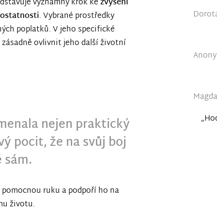
ředstavuje významný krok ke
zvýšení
Dorota
mostatnosti
. Vybrané prostředky
ných poplatků. V jeho specifické
 zásadně ovlivnit jeho další životní
Anonym
Magdal
„Hod
menala nejen praktický
vý pocit, že na svůj boj
ě sám.
dá pomocnou ruku a podpoří ho na
u životu.