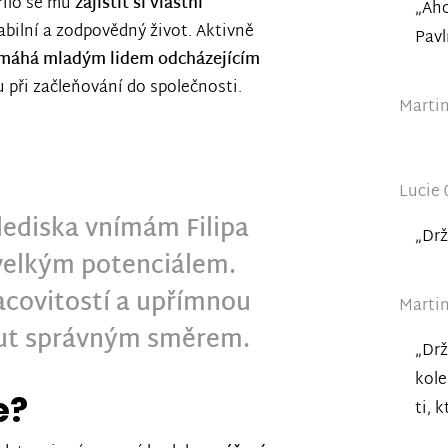
řilo se mu
zajistit si vlastní
„Aho
tabilní a zodpovědný život. Aktivně
Pavl
máhá mladým lidem odcházejícím
 při začleňování do společnosti.
Martin
Lucie 
lediska vnímám Filipa
„Drž
velkým potenciálem.
acovitostí a upřímnou
Martin
out správným směrem.
„Drž
kole
e?
ti, 