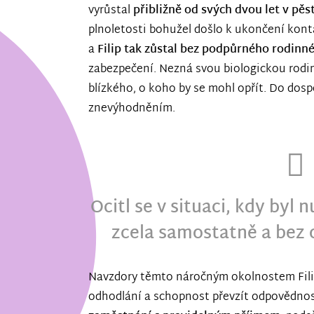
vyrůstal
přibližně od svých dvou let v pě
plnoletosti bohužel došlo k ukončení kont
a
Filip tak zůstal bez podpůrného rodinn
zabezpečení. Nezná svou biologickou rodi
blízkého, o koho by se mohl opřít. Do dosp
znevýhodněním.
Ocitl se v situaci, kdy byl 
zcela samostatně a bez 
Navzdory těmto náročným okolnostem Filip
odhodlání a schopnost převzít odpovědnost