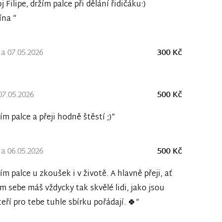
j Filipe, držím palce při dělání řidičáku:)
ína “
a 07.05.2026
300 Kč
07.05.2026
500 Kč
ím palce a přeji hodně štěstí ;)“
a 06.05.2026
500 Kč
ím palce u zkoušek i v životě. A hlavně přeji, ať
m sebe máš vždycky tak skvělé lidi, jako jsou
kteří pro tebe tuhle sbírku pořádají. 🍀“