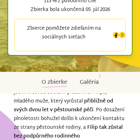
113 % z původního cíle
Zbierka bola ukončená 05. júl 2026
Zbierce pomôžete zdieľaním na
sociálnych sieťach
1
O zbierke
Galéria
Jsem klíčovou sociální pracovnicí Filipa,
mladého muže, který vyrůstal
přibližně od
svých dvou let v pěstounské péči
. Po dosažení
plnoletosti bohužel došlo k ukončení kontaktu
ze strany pěstounské rodiny, a
Filip tak zůstal
bez podpůrného rodinného