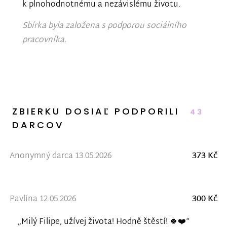
k plnohodnotnému a nezávislému životu.
Sbírka byla založena s podporou sociálního
pracovníka.
ZBIERKU DOSIAĽ PODPORILI
43
DARCOV
Anonymný darca 13.05.2026
373 Kč
Pavlína 12.05.2026
300 Kč
„Milý Filipe, užívej života! Hodně štěstí! 🍀❤️“