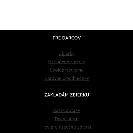
PRE DARCOV
Zbierky
Ukončené zbierky
Spolupracujeme
Darovacie podmienky
ZAKLADÁM ZBIERKU
Časté dotazy
Dvanástoro
Tipy pre úspešnú zbierku