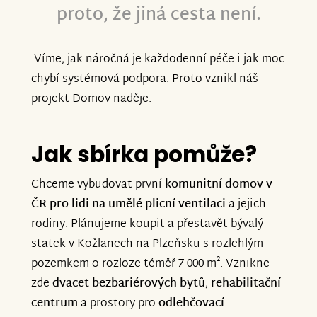
proto, že jiná cesta není.
Víme, jak náročná je každodenní péče i jak moc
chybí systémová podpora. Proto vznikl náš
projekt Domov naděje.
Jak sbírka pomůže?
Chceme vybudovat první
komunitní domov v
ČR pro lidi na umělé plicní ventilaci
a jejich
rodiny. Plánujeme koupit a přestavět bývalý
statek v Kožlanech na Plzeňsku s rozlehlým
pozemkem o rozloze téměř 7 000 m². Vznikne
zde
dvacet bezbariérových bytů
,
rehabilitační
centrum
a prostory pro
odlehčovací