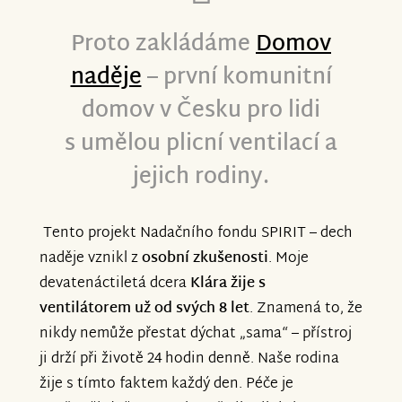
najdete na novém webu domovnadeje.cz.
Proto zakládáme
Domov
naděje
– první komunitní
Sledujte nás na @domovnadejenyrany na
Facebooku a Instagramu.
domov v Česku pro lidi
s umělou plicní ventilací a
Děkujeme, že jste u toho byli od začátku
jejich rodiny.
a doufáme, že nám zůstanete věrní. Moc
to potřebujeme.
Tento projekt Nadačního fondu SPIRIT – dech
naděje vznikl z
osobní zkušenosti
. Moje
devatenáctiletá dcera
Klára žije s
ventilátorem
už od svých 8 let
. Znamená to, že
nikdy nemůže přestat dýchat „sama“ – přístroj
ji drží při životě 24 hodin denně. Naše rodina
žije s tímto faktem každý den. Péče je