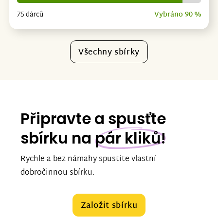
75 dárců
Vybráno 90 %
Všechny sbírky
Připravte a spusťte
sbírku na
pár kliků!
Rychle a bez námahy spustíte vlastní
dobročinnou sbírku.
Založit sbírku