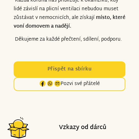
Každá koruna nás přibližuje k okamžiku, kdy
lidé závislí na plicní ventilaci nebudou muset
zůstávat v nemocnicích, ale získají
místo, které
voní domovem a nadějí.
Děkujeme za každé přečtení, sdílení, podporu.
Přispět na sbírku
Pozvi své přátelé
Vzkazy od dárců