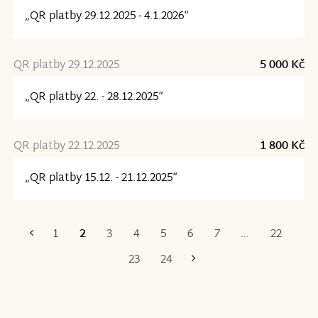
„QR platby 29.12.2025 - 4.1.2026“
QR platby 29.12.2025
5 000 Kč
„QR platby 22. - 28.12.2025“
QR platby 22.12.2025
1 800 Kč
„QR platby 15.12. - 21.12.2025“
1
2
3
4
5
6
7
…
22
První
Poslední
23
24