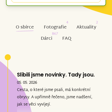
4
2
O sbírce
Fotografie
Aktuality
867
Dárci
FAQ
Slíbili jsme novinky. Tady jsou.
05. 05. 2026
Cesta, o které jsme psali, má konkrétní
obrysy. A upřímně řečeno, jsme nadšení,
jak se věci vyvíjejí.