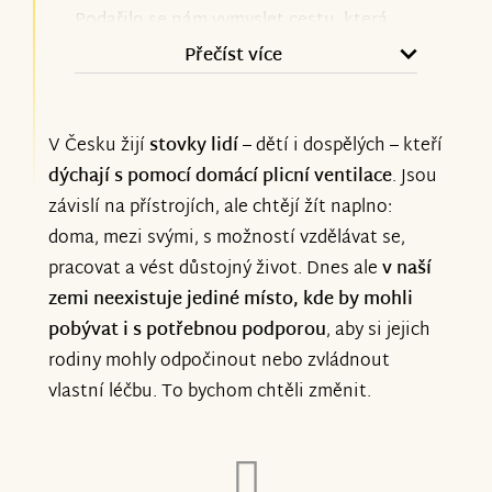
architektů. Po letech plánování a hledání
Podařilo se nám vymyslet cestu, která
se projekt poprvé stává viditelným ve
lépe koresponduje s dlouhodobou vizí
Přečíst více
fyzickém prostoru.
projektu. Cíl ale stále zůstává stejný –
chceme vybudovat první komunitní
Tohle všechno jsme mohli dělat i díky
V Česku žijí
stovky lidí
– dětí i dospělých – kteří
domov v ČR pro lidi na umělé plicní
vám. Vaše podpora nám dala čas, prostor
dýchají s pomocí domácí plicní ventilace
. Jsou
ventilaci a jejich rodin, jak je ve sbírce
a důkaz, že na tom lidem záleží.
závislí na přístrojích, ale chtějí žít naplno:
zmíněno. A děláme maximum pro
doma, mezi svými, s možností vzdělávat se,
realizaci a zefektivnění projektu.
Tady sbírka končí, ale hledání dárců a
pracovat a vést důstojný život. Dnes ale
v naší
Děkujeme za pochopení a brzy se
potřeba podpory pokračuje na
zemi neexistuje jediné místo, kde by mohli
ozveme s konkrétními informacemi.
pobývat i s potřebnou podporou
, aby si jejich
darujme.cz/domovnadeje, kde budeme
rodiny mohly odpočinout nebo zvládnout
moci zůstat s dárci v pravidelném
vlastní léčbu. To bychom chtěli změnit.
kontaktu díky newsletterům a průběžně
tak sdílet, jak projekt roste.
Vše, včetně vizualizací a aktualit,