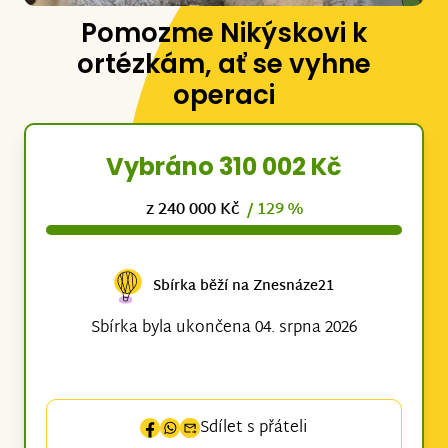
Pomozme Nikýskovi k
ortézkám, ať se vyhne
operaci
Vybráno 310 002 Kč
z 240 000 Kč
/ 129 %
Sbírka běží na Znesnáze21
Sbírka byla ukončena 04. srpna 2026
Sdílet s přáteli