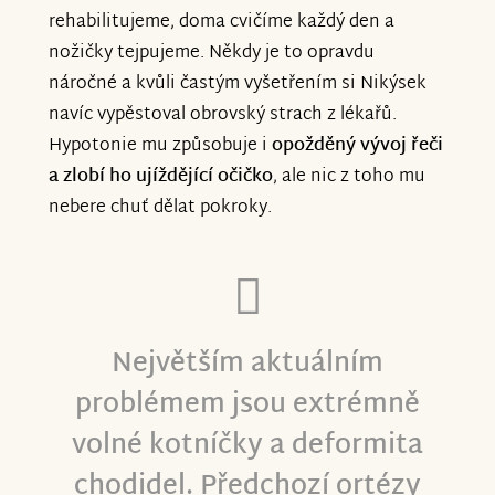
rehabilitujeme, doma cvičíme každý den a
nožičky tejpujeme. Někdy je to opravdu
náročné a kvůli častým vyšetřením si Nikýsek
navíc vypěstoval obrovský strach z lékařů.
Hypotonie mu způsobuje i
opožděný vývoj řeči
a zlobí ho ujíždějící očičko
, ale nic z toho mu
nebere chuť dělat pokroky.
Největším aktuálním
problémem jsou extrémně
volné kotníčky a deformita
chodidel. Předchozí ortézy