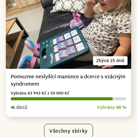
Zbývá 25 dnů
Pomozme neslyšící mamince a dcerce s vzácným
syndromem
Vybráno 43 943 Kč z 50 000 Kč
46 dárců
Vybráno 88 %
Všechny sbírky