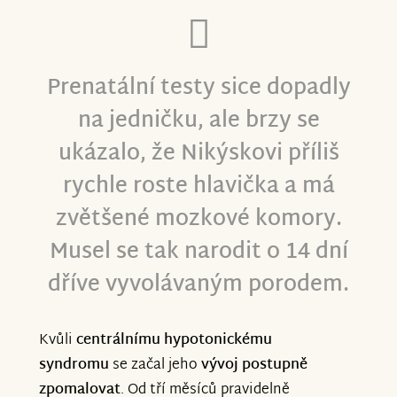
Prenatální testy sice dopadly
na jedničku, ale brzy se
ukázalo, že Nikýskovi příliš
rychle roste hlavička a má
zvětšené mozkové komory.
Musel se tak narodit o 14 dní
dříve vyvolávaným porodem.
Kvůli
centrálnímu hypotonickému
syndromu
se začal jeho
vývoj postupně
zpomalovat
. Od tří měsíců pravidelně