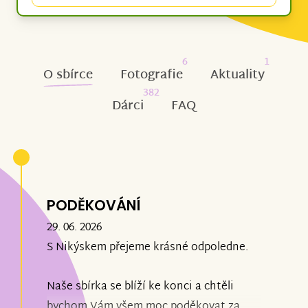
6
1
O sbírce
Fotografie
Aktuality
382
Dárci
FAQ
PODĚKOVÁNÍ
29. 06. 2026
S Nikýskem přejeme krásné odpoledne.
Naše sbírka se blíží ke konci a chtěli
bychom Vám všem moc poděkovat za