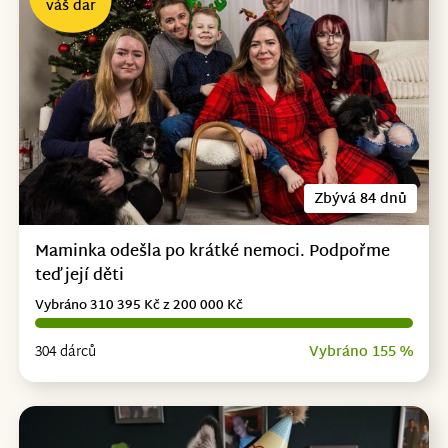
váš dar
Zbývá 84 dnů
Maminka odešla po krátké nemoci. Podpořme
teď její děti
Vybráno 310 395 Kč z 200 000 Kč
304 dárců
Vybráno 155 %