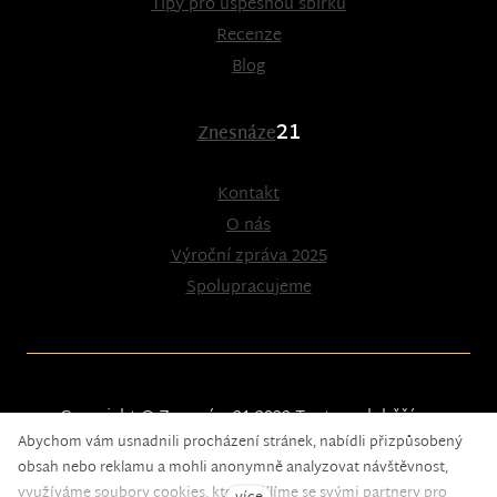
Tipy pro úspěšnou sbírku
Recenze
Blog
21
Znesnáze
Kontakt
O nás
Výroční zpráva 2025
Spolupracujeme
Copyright © Znesnáze21 2023
Tento web běží na
Abychom vám usnadnili procházení stránek, nabídli přizpůsobený
solidpixels.
obsah nebo reklamu a mohli anonymně analyzovat návštěvnost,
využíváme soubory cookies, které sdílíme se svými partnery pro