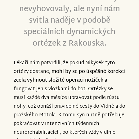
nevyhovovaly, ale nyní nám
svitla naděje v podobě
speciálních dynamických
ortézek z Rakouska.
Lékaři nám potvrdili, že pokud Nikýsek tyto
ortézy dostane,
mohl by se po úspěšné korekci
zcela vyhnout složité operaci nožiček
a
fungovat jen s vložkami do bot. Ortézky se
musí každé dva měsíce upravovat podle růstu
nohy, což obnáší pravidelné cesty do Vídně a do
pražského Motola. K tomu syn nutně potřebuje
pokračovat v intenzivních týdenních
neurorehabilitacích, po kterých vždy vidíme