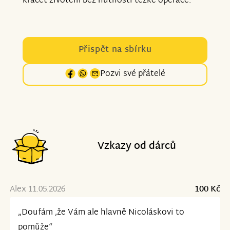
kráčet životem bez nutnosti těžké operace.
Přispět na sbírku
Pozvi své přátelé
Vzkazy od dárců
Alex 11.05.2026
100 Kč
„Doufám ,že Vám ale hlavně Nicoláskovi to
pomůže“