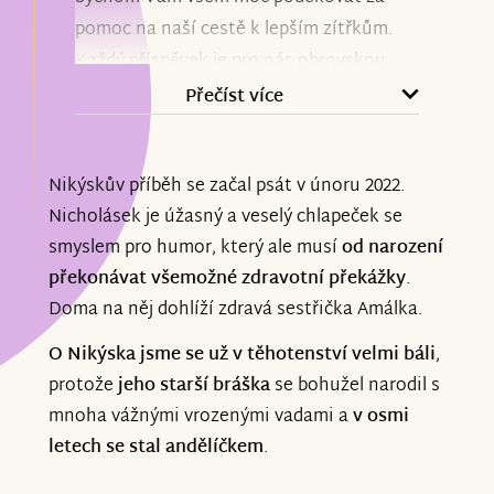
pomoc na naší cestě k lepším zítřkům.
Každý příspěvek je pro nás obrovskou
podporou a důkazem, že na to nejsme
Přečíst více
sami. Vaší pomoci si nesmírně vážíme.
Nikýskův příběh se začal psát v únoru 2022.
Aktuálně může Nikýsek úspěšně
Nicholásek je úžasný a veselý chlapeček se
pokračovat v intenzivních
smyslem pro humor, který ale musí
od narození
neurorehabilitacích a máme za sebou
překonávat všemožné zdravotní překážky
.
cestu do Vídně, kde se podařilo zaměření
Doma na něj dohlíží zdravá sestřička Amálka.
ortézek a bude následovat vyzvednutí a
upravování a další procesy.
O Nikýska jsme se už v těhotenství velmi báli
,
protože
jeho starší bráška
se bohužel narodil s
Děkujeme, že jste součástí naší cesty.
mnoha vážnými vrozenými vadami a
v osmi
letech se stal andělíčkem
.