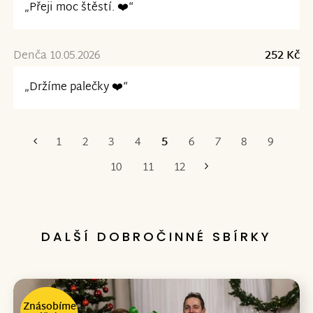
„Přeji moc štěstí. ❤️“
Denča 10.05.2026
252 Kč
„Držíme palečky ❤️“
1
2
3
4
5
6
7
8
9
První
Poslední
10
11
12
DALŠÍ DOBROČINNÉ SBÍRKY
Znásobíme