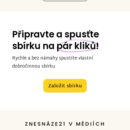
Připravte a spusťte
sbírku na
pár kliků!
Rychle a bez námahy spustíte vlastní
dobročinnou sbírku.
Založit sbírku
ZNESNÁZE21 V MÉDIÍCH