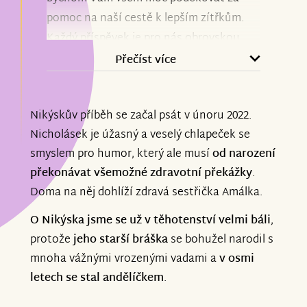
pomoc na naší cestě k lepším zítřkům.
Každý příspěvek je pro nás obrovskou
podporou a důkazem, že na to nejsme
Přečíst více
sami. Vaší pomoci si nesmírně vážíme.
Nikýskův příběh se začal psát v únoru 2022.
Aktuálně může Nikýsek úspěšně
Nicholásek je úžasný a veselý chlapeček se
pokračovat v intenzivních
smyslem pro humor, který ale musí
od narození
neurorehabilitacích a máme za sebou
překonávat všemožné zdravotní překážky
.
cestu do Vídně, kde se podařilo zaměření
Doma na něj dohlíží zdravá sestřička Amálka.
ortézek a bude následovat vyzvednutí a
upravování a další procesy.
O Nikýska jsme se už v těhotenství velmi báli
,
protože
jeho starší bráška
se bohužel narodil s
Děkujeme, že jste součástí naší cesty.
mnoha vážnými vrozenými vadami a
v osmi
letech se stal andělíčkem
.