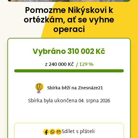
Pomozme Nikýskovi k
ortézkám, ať se vyhne
operaci
Vybráno 310 002 Kč
z 240 000 Kč
/ 129 %
Sbírka běží na Znesnáze21
Sbírka byla ukončena 04. srpna 2026
Sdílet s přáteli