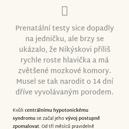
Prenatální testy sice dopadly
na jedničku, ale brzy se
ukázalo, že Nikýskovi příliš
rychle roste hlavička a má
zvětšené mozkové komory.
Musel se tak narodit o 14 dní
dříve vyvolávaným porodem.
Kvůli
centrálnímu hypotonickému
syndromu
se začal jeho
vývoj postupně
zpomalovat
. Od tří měsíců pravidelně