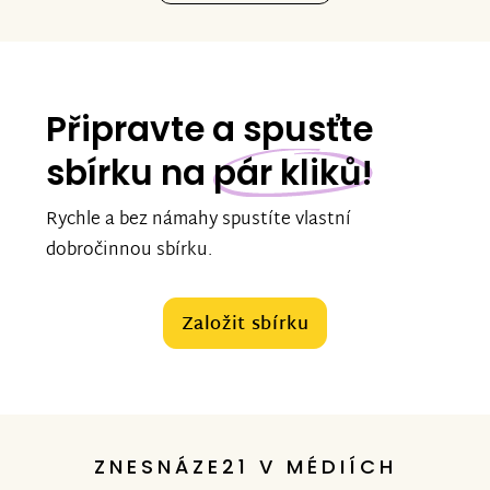
Připravte a spusťte
sbírku na
pár kliků!
Rychle a bez námahy spustíte vlastní
dobročinnou sbírku.
Založit sbírku
ZNESNÁZE21 V MÉDIÍCH