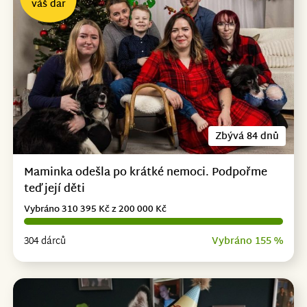
váš dar
Zbývá 84 dnů
Maminka odešla po krátké nemoci. Podpořme
teď její děti
Vybráno 310 395 Kč z 200 000 Kč
304 dárců
Vybráno 155 %