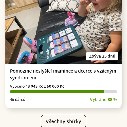
Zbývá 25 dnů
Pomozme neslyšící mamince a dcerce s vzácným
syndromem
Vybráno 43 943 Kč z 50 000 Kč
46 dárců
Vybráno 88 %
Všechny sbírky