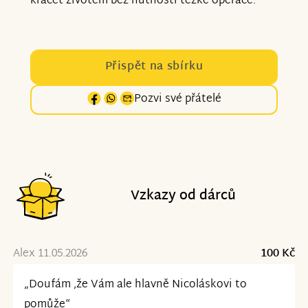
kráčet životem bez nutnosti těžké operace.
Přispět na sbírku
Pozvi své přátelé
Vzkazy od dárců
Alex 11.05.2026
100 Kč
„Doufám ,že Vám ale hlavně Nicoláskovi to
pomůže“