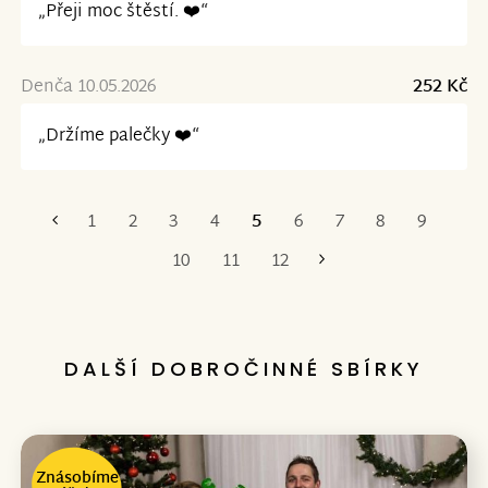
„Přeji moc štěstí. ❤️“
Denča 10.05.2026
252 Kč
„Držíme palečky ❤️“
1
2
3
4
5
6
7
8
9
První
Poslední
10
11
12
DALŠÍ DOBROČINNÉ SBÍRKY
Znásobíme