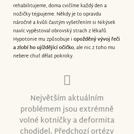
rehabilitujeme, doma cvičíme každý den a
nožičky tejpujeme. Někdy je to opravdu
náročné a kvůli častým vyšetřením si Nikýsek
navíc vypěstoval obrovský strach z lékařů.
Hypotonie mu způsobuje i
opožděný vývoj řeči
a zlobí ho ujíždějící očičko
, ale nic z toho mu
nebere chuť dělat pokroky.
Největším aktuálním
problémem jsou extrémně
volné kotníčky a deformita
chodidel. Předchozí ortézy