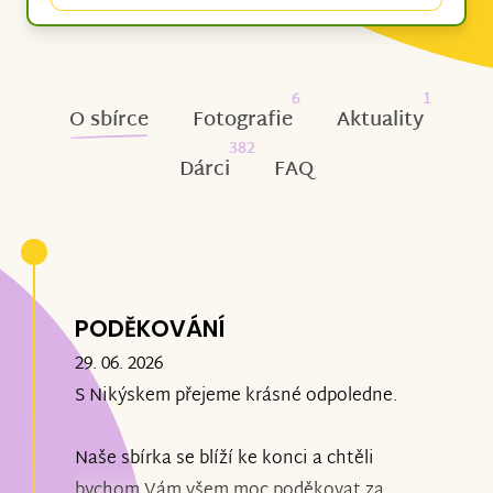
6
1
O sbírce
Fotografie
Aktuality
382
Dárci
FAQ
PODĚKOVÁNÍ
29. 06. 2026
S Nikýskem přejeme krásné odpoledne.
Naše sbírka se blíží ke konci a chtěli
bychom Vám všem moc poděkovat za