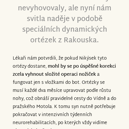
nevyhovovaly, ale nyní nám
svitla naděje v podobě
speciálních dynamických
ortézek z Rakouska.
Lékaři nám potvrdili, že pokud Nikýsek tyto
ortézy dostane,
mohl by se po úspěšné korekci
zcela vyhnout složité operaci nožiček
a
fungovat jen s vložkami do bot. Ortézky se
musí každé dva měsíce upravovat podle růstu
nohy, což obnáší pravidelné cesty do Vídně a do
pražského Motola. K tomu syn nutně potřebuje
pokračovat v intenzivních týdenních
neurorehabilitacích, po kterých vždy vidíme