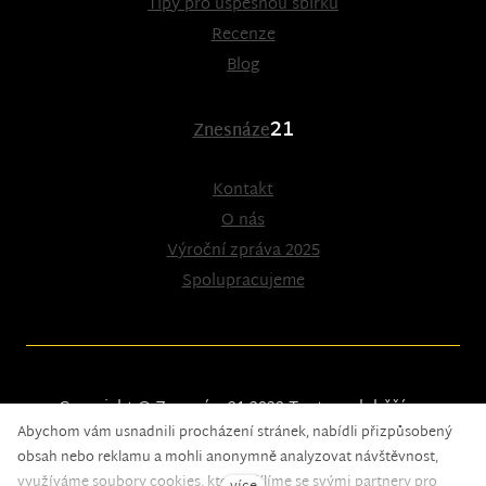
Tipy pro úspěšnou sbírku
Recenze
Blog
21
Znesnáze
Kontakt
O nás
Výroční zpráva 2025
Spolupracujeme
Copyright © Znesnáze21 2023
Tento web běží na
Abychom vám usnadnili procházení stránek, nabídli přizpůsobený
solidpixels.
obsah nebo reklamu a mohli anonymně analyzovat návštěvnost,
využíváme soubory cookies, které sdílíme se svými partnery pro