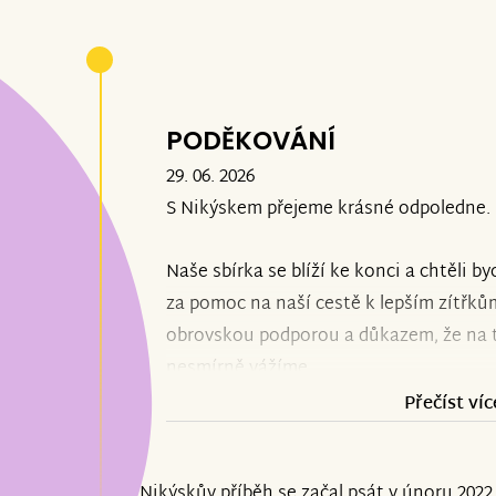
PODĚKOVÁNÍ
29. 06. 2026
S Nikýskem přejeme krásné odpoledne.
Naše sbírka se blíží ke konci a chtěl
za pomoc na naší cestě k lepším zítřkům
obrovskou podporou a důkazem, že na t
nesmírně vážíme.
Přečíst víc
Aktuálně může Nikýsek úspěšně pokrač
neurorehabilitacích a máme za sebou ce
Nikýskův příběh se začal psát v únoru 2022