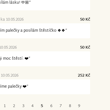
ílám lásku! 🫶🏼“
ka 10.05.2026
50 Kč
ím palečky a posílám štěstíčko 🍀🍀“
10.05.2026
50 Kč
ji moc štěstí. ❤️“
10.05.2026
252 Kč
íme palečky ❤️“
1
2
3
4
5
6
7
8
9