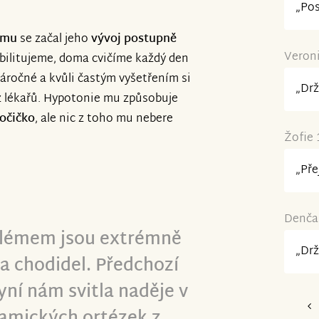
„Pos
omu
se začal jeho
vývoj postupně
Veroni
abilitujeme, doma cvičíme každý den
áročné a kvůli častým vyšetřením si
„Drž
z lékařů. Hypotonie mu způsobuje
 očičko
, ale nic z toho mu nebere
Žofie 
„Pře
Denča 
blémem jsou extrémně
„Drž
a chodidel. Předchozí
yní nám svitla naděje v
amických ortézek z