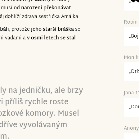
vednutí a upravování a další
„❤️❤
e musí
od narození překonávat
j dohlíží zdravá sestřička Amálka.
Robin 
báli
, protože
jeho starší bráška
se
„Boj
mi vadami a
v osmi letech se stal
Monika
„Drž
ly na jedničku, ale brzy
Jana 1
 příliš rychle roste
„Dou
ozkové komory. Musel
í dříve vyvolávaným
Anonym
em.