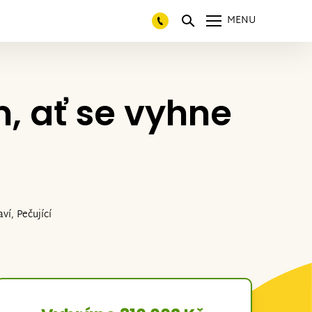
MENU
, ať se vyhne
ví, Pečující