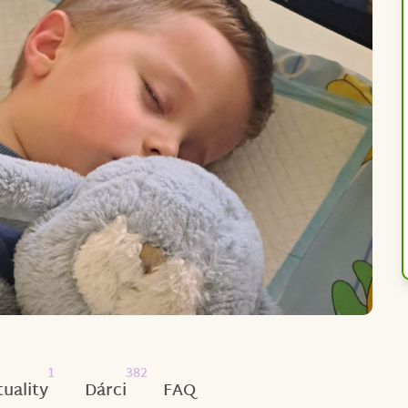
1
382
tuality
Dárci
FAQ