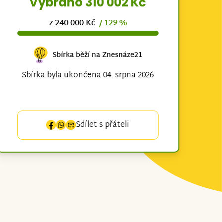
Vybráno 310 002 Kč
z 240 000 Kč
/ 129 %
Sbírka běží na Znesnáze21
Sbírka byla ukončena 04. srpna 2026
Sdílet s přáteli