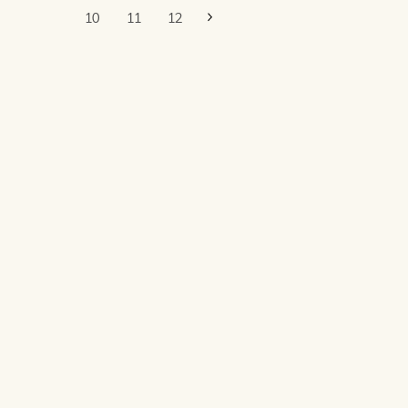
První
Poslední
10
11
12