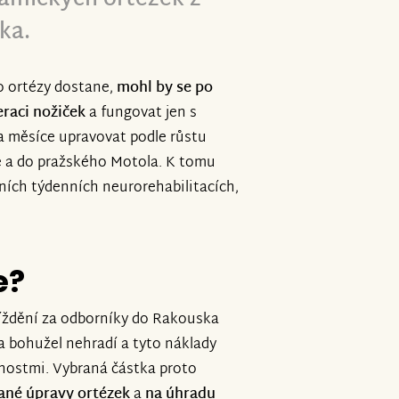
ka.
to ortézy dostane,
mohl by se po
eraci nožiček
a fungovat jen s
a měsíce upravovat podle růstu
ě a do pražského Motola. K tomu
ních týdenních neurorehabilitacích,
e?
jíždění za odborníky do Rakouska
a bohužel nehradí a tyto náklady
žnostmi. Vybraná částka proto
ané úpravy ortézek
a
na úhradu