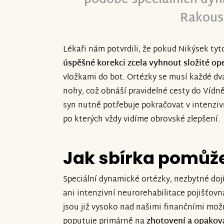
Rakous
Lékaři nám potvrdili, že pokud Nikýsek ty
úspěšné korekci zcela vyhnout složité op
vložkami do bot. Ortézky se musí každé dv
nohy, což obnáší pravidelné cesty do Vídn
syn nutně potřebuje pokračovat v intenziv
po kterých vždy vidíme obrovské zlepšení.
Jak sbírka pomůž
Speciální dynamické ortézky, nezbytné do
ani intenzivní neurorehabilitace pojišťovn
jsou již vysoko nad našimi finančními mo
poputuje primárně na
zhotovení a opakov