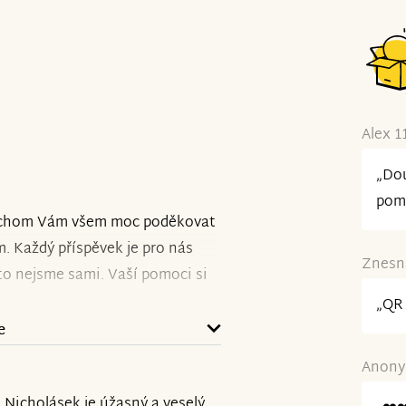
Alex 1
„Dou
pom
i bychom Vám všem moc poděkovat
. Každý příspěvek je pro nás
Znesná
o nejsme sami. Vaší pomoci si
„QR 
e
ovat v intenzivních
Anonym
stu do Vídně, kde se podařilo
. Nicholásek je úžasný a veselý