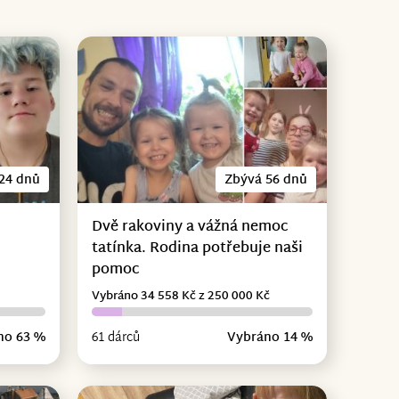
24 dnů
Zbývá 56 dnů
Dvě rakoviny a vážná nemoc
tatínka. Rodina potřebuje naši
pomoc
Vybráno 34 558 Kč z 250 000 Kč
no 63 %
61 dárců
Vybráno 14 %