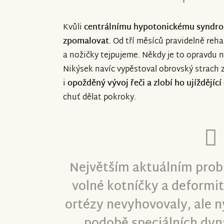
Kvůli
centrálnímu hypotonickému syndr
zpomalovat
. Od tří měsíců pravidelně reh
a nožičky tejpujeme. Někdy je to opravdu n
Nikýsek navíc vypěstoval obrovský strach 
i
opožděný vývoj řeči a zlobí ho ujíždějící
chuť dělat pokroky.
Největším aktuálním pro
volné kotníčky a deformit
ortézy nevyhovovaly, ale n
podobě speciálních dyn