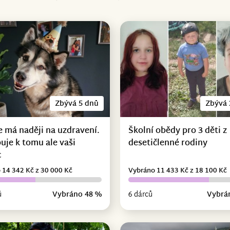
Zbývá 5 dnů
Zbývá 
e má naději na uzdravení.
Školní obědy pro 3 děti z
uje k tomu ale vaši
desetičlenné rodiny
c
 14 342 Kč z 30 000 Kč
Vybráno 11 433 Kč z 18 100 Kč
ů
Vybráno 48 %
6 dárců
Vybrá