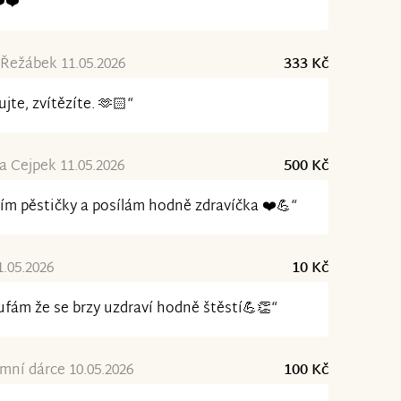
️❤️“
Řežábek 11.05.2026
333 Kč
ujte, zvítězíte. 🫶🏻“
 Cejpek 11.05.2026
500 Kč
ím pěstičky a posílám hodně zdravíčka ❤️💪“
1.05.2026
10 Kč
fám že se brzy uzdraví hodně štěstí💪👏“
ní dárce 10.05.2026
100 Kč