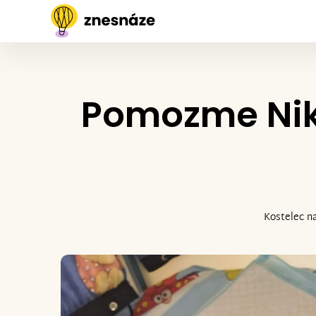
Pomozme Niký
Kostelec n