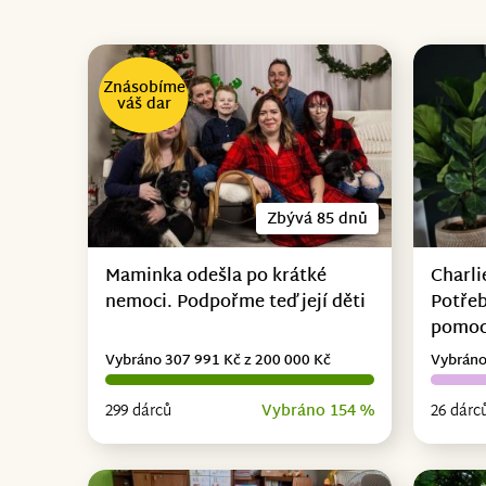
Znásobíme
váš dar
Zbývá 85 dnů
Maminka odešla po krátké
Charli
nemoci. Podpořme teď její děti
Potřeb
pomo
Vybráno 307 991 Kč z 200 000 Kč
Vybráno
299 dárců
Vybráno 154 %
26 dárc