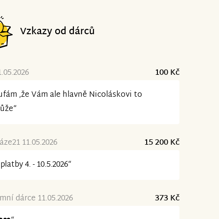
Vzkazy od dárců
1.05.2026
100 Kč
fám ,že Vám ale hlavně Nicoláskovi to
ůže“
ze21 11.05.2026
15 200 Kč
platby 4. - 10.5.2026“
ní dárce 11.05.2026
373 Kč