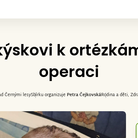
skovi k ortézkám
operaci
ad Černými lesy
Sbírku organizuje
Petra Čejkovská
Rodina a děti, Zdra