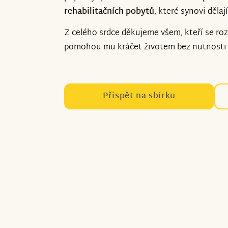
rehabilitačních pobytů
, které synovi dělaj
Z celého srdce děkujeme všem, kteří se r
pomohou mu kráčet životem bez nutnosti 
Přispět na sbírku