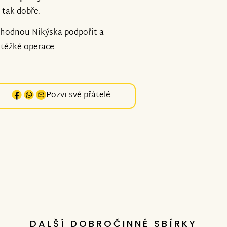
í tak dobře.
ozhodnou Nikýska podpořit a
těžké operace.
Pozvi své přátelé
DALŠÍ DOBROČINNÉ SBÍRKY