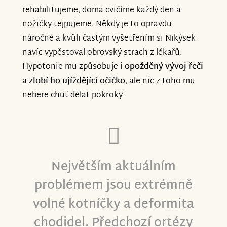
rehabilitujeme, doma cvičíme každý den a
nožičky tejpujeme. Někdy je to opravdu
náročné a kvůli častým vyšetřením si Nikýsek
navíc vypěstoval obrovský strach z lékařů.
Hypotonie mu způsobuje i
opožděný vývoj řeči
a zlobí ho ujíždějící očičko
, ale nic z toho mu
nebere chuť dělat pokroky.
Největším aktuálním
problémem jsou extrémně
volné kotníčky a deformita
chodidel. Předchozí ortézy