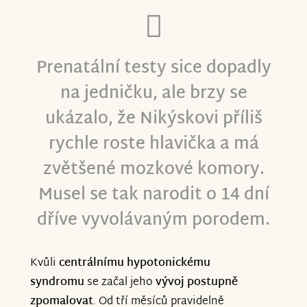
Prenatální testy sice dopadly
na jedničku, ale brzy se
ukázalo, že Nikýskovi příliš
rychle roste hlavička a má
zvětšené mozkové komory.
Musel se tak narodit o 14 dní
dříve vyvolávaným porodem.
Kvůli
centrálnímu hypotonickému
syndromu
se začal jeho
vývoj postupně
zpomalovat
. Od tří měsíců pravidelně