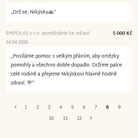
„Drž se, Nikýsku🙏“
EMPOLAS s.r.o. pomáháme ke zdraví
5 000 Kč
14.04.2026
„Posíláme pomoc s velkým přáním, aby ortézky
pomohly a všechno dobře dopadlo. Držíme palce
celé rodině a přejeme Nikýskovi hlavně hodně
zdraví. 💛“
1
2
3
4
5
6
7
8
9
První
Poslední
10
11
12