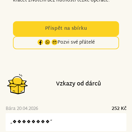
kráčet životem bez nutnosti těžké operace.
Přispět na sbírku
Pozvi své přátelé
Vzkazy od dárců
Bára 20.04.2026
252 Kč
„🍀🍀🍀🍀🍀🍀🍀🍀“