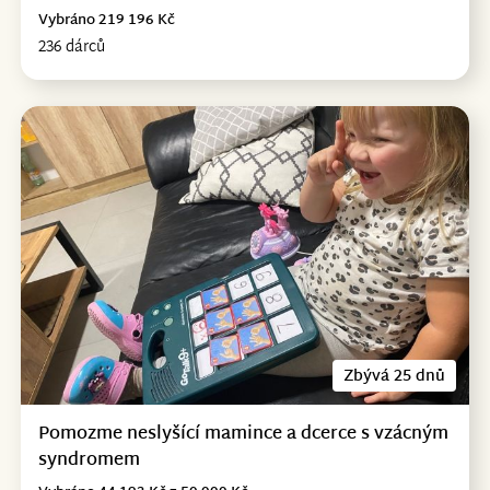
Vybráno 219 196 Kč
236 dárců
Zbývá 25 dnů
Pomozme neslyšící mamince a dcerce s vzácným
syndromem