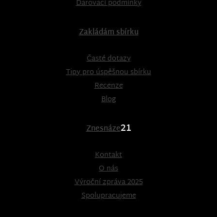
Darovací podmínky
Zakládám sbírku
Časté dotazy
Tipy pro úspěšnou sbírku
Recenze
Blog
21
Znesnáze
Kontakt
O nás
Výroční zpráva 2025
Spolupracujeme