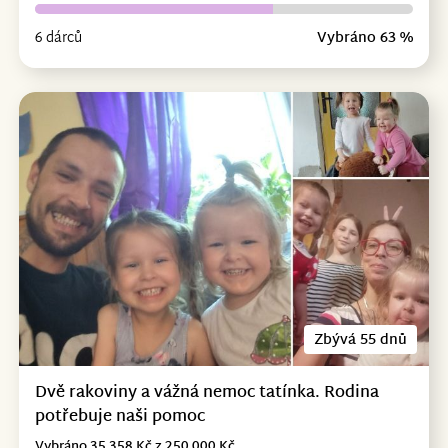
6 dárců
Vybráno 63 %
Zbývá 55 dnů
Dvě rakoviny a vážná nemoc tatínka. Rodina
potřebuje naši pomoc
Vybráno 35 358 Kč z 250 000 Kč