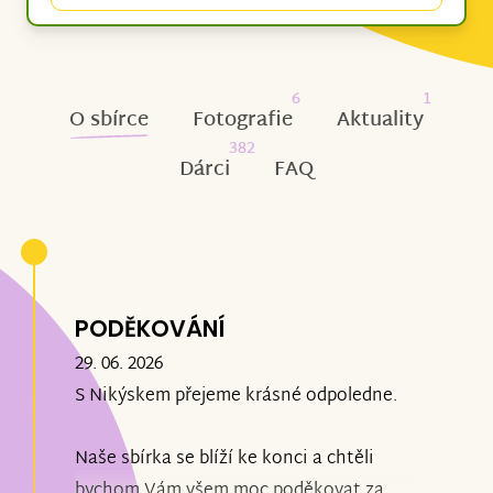
6
1
O sbírce
Fotografie
Aktuality
382
Dárci
FAQ
PODĚKOVÁNÍ
29. 06. 2026
S Nikýskem přejeme krásné odpoledne.
Naše sbírka se blíží ke konci a chtěli
bychom Vám všem moc poděkovat za