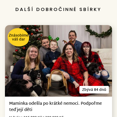
DALŠÍ DOBROČINNÉ SBÍRKY
Znásobíme
váš dar
Zbývá 84 dnů
Maminka odešla po krátké nemoci. Podpořme
teď její děti