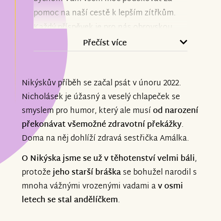
pomoc na naší cestě k lepším zítřkům.
Každý příspěvek je pro nás obrovskou
podporou a důkazem, že na to nejsme
Přečíst více
sami. Vaší pomoci si nesmírně vážíme.
Nikýskův příběh se začal psát v únoru 2022.
Aktuálně může Nikýsek úspěšně
Nicholásek je úžasný a veselý chlapeček se
pokračovat v intenzivních
smyslem pro humor, který ale musí
od narození
neurorehabilitacích a máme za sebou
překonávat všemožné zdravotní překážky
.
cestu do Vídně, kde se podařilo zaměření
Doma na něj dohlíží zdravá sestřička Amálka.
ortézek a bude následovat vyzvednutí a
upravování a další procesy.
O Nikýska jsme se už v těhotenství velmi báli
,
protože
jeho starší bráška
se bohužel narodil s
Děkujeme, že jste součástí naší cesty.
mnoha vážnými vrozenými vadami a
v osmi
letech se stal andělíčkem
.