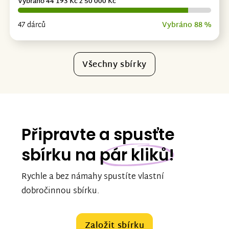
Vybráno 44 193 Kč z 50 000 Kč
47 dárců
Vybráno 88 %
Všechny sbírky
Připravte a spusťte
sbírku na
pár kliků!
Rychle a bez námahy spustíte vlastní
dobročinnou sbírku.
Založit sbírku