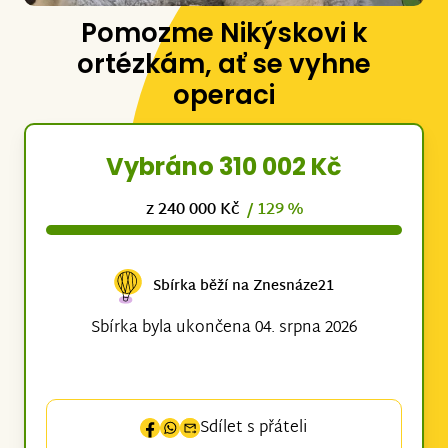
Pomozme Nikýskovi k
ortézkám, ať se vyhne
operaci
Vybráno 310 002 Kč
z 240 000 Kč
/ 129 %
Sbírka běží na Znesnáze21
Sbírka byla ukončena 04. srpna 2026
Sdílet s přáteli