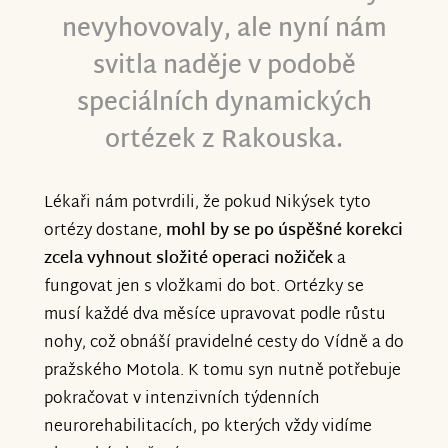
nevyhovovaly, ale nyní nám
svitla naděje v podobě
speciálních dynamických
ortézek z Rakouska.
Lékaři nám potvrdili, že pokud Nikýsek tyto
ortézy dostane,
mohl by se po úspěšné korekci
zcela vyhnout složité operaci nožiček
a
fungovat jen s vložkami do bot. Ortézky se
musí každé dva měsíce upravovat podle růstu
nohy, což obnáší pravidelné cesty do Vídně a do
pražského Motola. K tomu syn nutně potřebuje
pokračovat v intenzivních týdenních
neurorehabilitacích, po kterých vždy vidíme