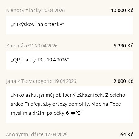
Klenoty z lásky 20.04.2026
10 000 Kč
„Nikýskovi na ortézky“
Znesnáze21 20.04.2026
6 230 Kč
„QR platby 13. - 19.4.2026“
Jana z Tety drogerie 19.04.2026
2 000 Kč
„Nikolásku, jsi můj oblíbený zákazníček. Z celého
srdce Ti přeji, aby ortézy pomohly. Moc na Tebe
myslím a držím palečky 🍀❤️🥰“
Anonymní dárce 17.04.2026
64 Kč