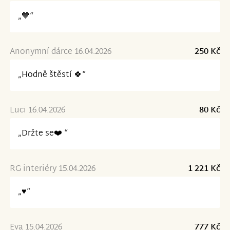
„💙“
Anonymní dárce 16.04.2026
250 Kč
„Hodně štěstí 🍀“
Luci 16.04.2026
80 Kč
„Držte se❤️ “
RG interiéry 15.04.2026
1 221 Kč
„♥️“
Eva 15.04.2026
777 Kč