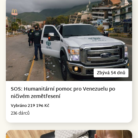
Zbývá 54 dnů
SOS: Humanitární pomoc pro Venezuelu po
ničivém zemětřesení
Vybráno 219 196 Kč
236 dárců