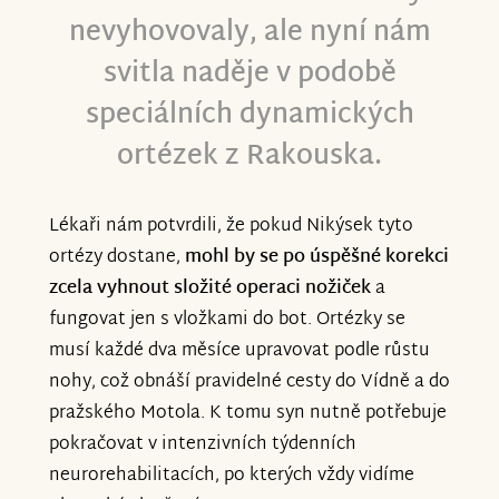
nevyhovovaly, ale nyní nám
svitla naděje v podobě
speciálních dynamických
ortézek z Rakouska.
Lékaři nám potvrdili, že pokud Nikýsek tyto
ortézy dostane,
mohl by se po úspěšné korekci
zcela vyhnout složité operaci nožiček
a
fungovat jen s vložkami do bot. Ortézky se
musí každé dva měsíce upravovat podle růstu
nohy, což obnáší pravidelné cesty do Vídně a do
pražského Motola. K tomu syn nutně potřebuje
pokračovat v intenzivních týdenních
neurorehabilitacích, po kterých vždy vidíme