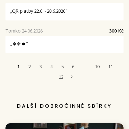
„QR platby 22.6. - 28.6.2026“
Tomko 24.06.2026
300 Kč
„🍀🍀🍀“
1
2
3
4
5
6
…
10
11
Poslední
12
DALŠÍ DOBROČINNÉ SBÍRKY