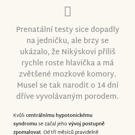
Prenatální testy sice dopadly
na jedničku, ale brzy se
ukázalo, že Nikýskovi příliš
rychle roste hlavička a má
zvětšené mozkové komory.
Musel se tak narodit o 14 dní
dříve vyvolávaným porodem.
Kvůli
centrálnímu hypotonickému
syndromu
se začal jeho
vývoj postupně
zpomalovat
. Od tří měsíců pravidelně