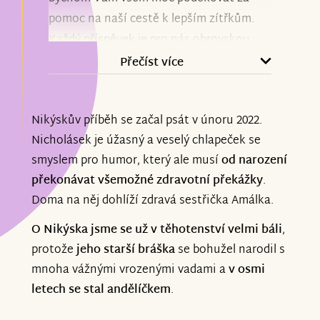
pomoc na naší cestě k lepším zítřkům.
Každý příspěvek je pro nás obrovskou
podporou a důkazem, že na to nejsme
Přečíst více
sami. Vaší pomoci si nesmírně vážíme.
Nikýskův příběh se začal psát v únoru 2022.
Aktuálně může Nikýsek úspěšně
Nicholásek je úžasný a veselý chlapeček se
pokračovat v intenzivních
smyslem pro humor, který ale musí
od narození
neurorehabilitacích a máme za sebou
překonávat všemožné zdravotní překážky
.
cestu do Vídně, kde se podařilo zaměření
Doma na něj dohlíží zdravá sestřička Amálka.
ortézek a bude následovat vyzvednutí a
upravování a další procesy.
O Nikýska jsme se už v těhotenství velmi báli
,
protože
jeho starší bráška
se bohužel narodil s
Děkujeme, že jste součástí naší cesty.
mnoha vážnými vrozenými vadami a
v osmi
letech se stal andělíčkem
.