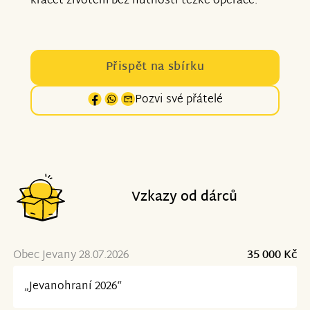
kráčet životem bez nutnosti těžké operace.
Přispět na sbírku
Pozvi své přátelé
Vzkazy od dárců
Obec Jevany 28.07.2026
35 000 Kč
„Jevanohraní 2026“