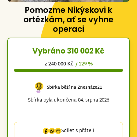
Pomozme Nikýskovi k
ortézkám, ať se vyhne
operaci
Vybráno 310 002 Kč
z 240 000 Kč
/ 129 %
Sbírka běží na Znesnáze21
Sbírka byla ukončena 04. srpna 2026
Sdílet s přáteli