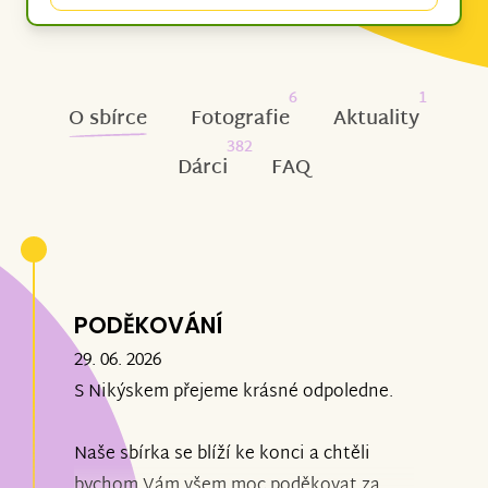
6
1
O sbírce
Fotografie
Aktuality
382
Dárci
FAQ
PODĚKOVÁNÍ
29. 06. 2026
S Nikýskem přejeme krásné odpoledne.
Naše sbírka se blíží ke konci a chtěli
bychom Vám všem moc poděkovat za