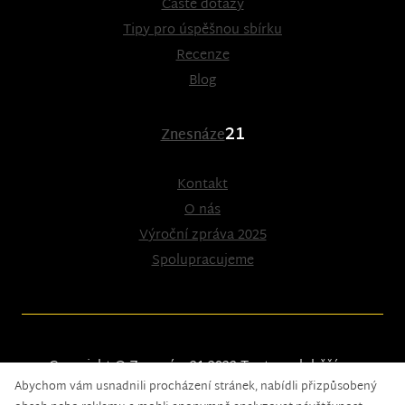
Časté dotazy
Tipy pro úspěšnou sbírku
Recenze
Blog
21
Znesnáze
Kontakt
O nás
Výroční zpráva 2025
Spolupracujeme
Copyright © Znesnáze21 2023
Tento web běží na
Abychom vám usnadnili procházení stránek, nabídli přizpůsobený
solidpixels.