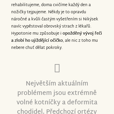
rehabilitujeme, doma cvičíme každý den a
nožičky tejpujeme. Někdy je to opravdu
náročné a kvůli častým vyšetřením si Nikýsek
navíc vypěstoval obrovský strach z lékařů.
Hypotonie mu způsobuje i
opožděný vývoj řeči
a zlobí ho ujíždějící očičko
, ale nic z toho mu
nebere chuť dělat pokroky.
Největším aktuálním
problémem jsou extrémně
volné kotníčky a deformita
chodidel. Předchozí ortézy