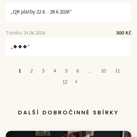
„QR platby 22.6. - 28.6.2026“
Tomko 24.06.2026
300 Kč
„🍀🍀🍀“
1
2
3
4
5
6
…
10
11
Poslední
12
DALŠÍ DOBROČINNÉ SBÍRKY