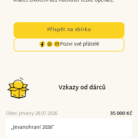
kráčet životem bez nutnosti těžké operace.
Přispět na sbírku
Pozvi své přátelé
Vzkazy od dárců
Obec Jevany 28.07.2026
35 000 Kč
„Jevanohraní 2026“