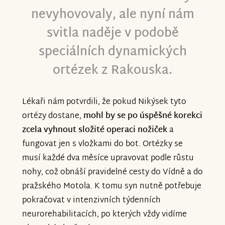
nevyhovovaly, ale nyní nám
svitla naděje v podobě
speciálních dynamických
ortézek z Rakouska.
Lékaři nám potvrdili, že pokud Nikýsek tyto
ortézy dostane,
mohl by se po úspěšné korekci
zcela vyhnout složité operaci nožiček
a
fungovat jen s vložkami do bot. Ortézky se
musí každé dva měsíce upravovat podle růstu
nohy, což obnáší pravidelné cesty do Vídně a do
pražského Motola. K tomu syn nutně potřebuje
pokračovat v intenzivních týdenních
neurorehabilitacích, po kterých vždy vidíme