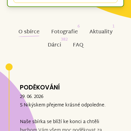
6
1
O sbírce
Fotografie
Aktuality
382
Dárci
FAQ
PODĚKOVÁNÍ
29. 06. 2026
S Nikýskem přejeme krásné odpoledne.
Naše sbírka se blíží ke konci a chtěli
bychom Vám všem moc poděkovat za