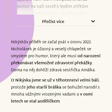
pomoc na naší cestě k lepším zítřkům.
Každý příspěvek je pro nás obrovskou
podporou a důkazem, že na to nejsme
Přečíst více
sami. Vaší pomoci si nesmírně vážíme.
Nikýskův příběh se začal psát v únoru 2022.
Aktuálně může Nikýsek úspěšně
Nicholásek je úžasný a veselý chlapeček se
pokračovat v intenzivních
smyslem pro humor, který ale musí
od narození
neurorehabilitacích a máme za sebou
překonávat všemožné zdravotní překážky
.
cestu do Vídně, kde se podařilo zaměření
Doma na něj dohlíží zdravá sestřička Amálka.
ortézek a bude následovat vyzvednutí a
upravování a další procesy.
O Nikýska jsme se už v těhotenství velmi báli
,
protože
jeho starší bráška
se bohužel narodil s
Děkujeme, že jste součástí naší cesty.
mnoha vážnými vrozenými vadami a
v osmi
letech se stal andělíčkem
.