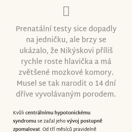
Prenatální testy sice dopadly
na jedničku, ale brzy se
ukázalo, že Nikýskovi příliš
rychle roste hlavička a má
zvětšené mozkové komory.
Musel se tak narodit o 14 dní
dříve vyvolávaným porodem.
Kvůli
centrálnímu hypotonickému
syndromu
se začal jeho
vývoj postupně
zpomalovat
. Od tří měsíců pravidelně