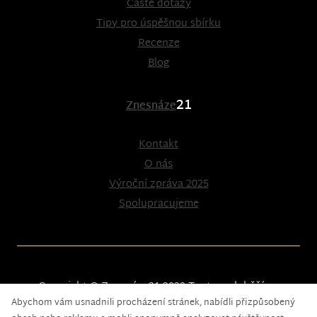
Časté dotazy
Tipy pro úspěšnou sbírku
Recenze
Blog
21
Znesnáze
Kontakt
O nás
Výroční zpráva 2025
Spolupracujeme
Copyright © Znesnáze21 2023
Tento web běží na
Abychom vám usnadnili procházení stránek, nabídli přizpůsobený
solidpixels.