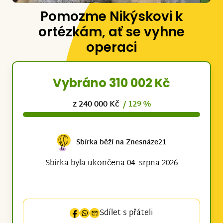
Pomozme Nikýskovi k
ortézkám, ať se vyhne
operaci
Vybráno 310 002 Kč
z 240 000 Kč
/ 129 %
Sbírka běží na Znesnáze21
Sbírka byla ukončena 04. srpna 2026
Sdílet s přáteli