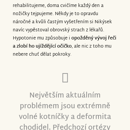
rehabilitujeme, doma cvičíme každý den a
nožičky tejpujeme. Někdy je to opravdu
náročné a kvůli častým vyšetřením si Nikýsek
navíc vypěstoval obrovský strach z lékařů.
Hypotonie mu způsobuje i
opožděný vývoj řeči
a zlobí ho ujíždějící očičko
, ale nic z toho mu
nebere chuť dělat pokroky.
Největším aktuálním
problémem jsou extrémně
volné kotníčky a deformita
chodidel. Předchozí ortézy