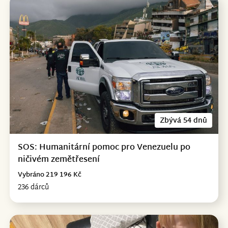
Zbývá 54 dnů
SOS: Humanitární pomoc pro Venezuelu po
ničivém zemětřesení
Vybráno 219 196 Kč
236 dárců