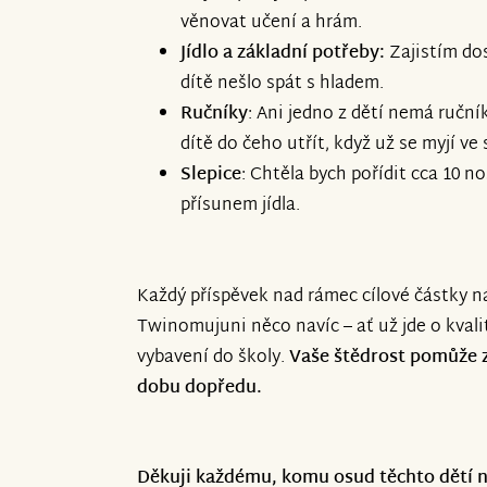
věnovat učení a hrám.
Jídlo a základní potřeby:
Zajistím dos
dítě nešlo spát s hladem.
Ručníky
: Ani jedno z dětí nemá ručník
dítě do čeho utřít, když už se myjí v
Slepice
: Chtěla bych pořídit cca 10 n
přísunem jídla.
Každý příspěvek nad rámec cílové částky 
Twinomujuni něco navíc – ať už jde o kvalit
vybavení do školy.
Vaše štědrost pomůže za
dobu dopředu.
Děkuji každému, komu osud těchto dětí n