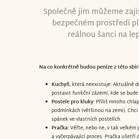
Společně jim můžeme zajis
bezpečném prostředí pl
reálnou šanci na le
Na co konkrétně budou peníze z této sbír
Kuchyň
, která neexistuje: Aktuálně d
postavit funkční zázemí, kde se bude 
Postele pro kluky
: Příliš mnoho chlap
podmínkách (většinou na zemi). Chci
spánek ve vlastních postelích.
Pračka
: Věřte, nebo ne, v tak velkém
a vyčerpávající proces. Pračka ušetř