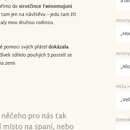
a bu
 přímo do
sirotčince
Twinomujuni
m tam jen na návštěvu – jedu tam žít
Anonym
staly mou druhou rodinou.
„Hod
ké pomoci svých přátel
dokázala
Anonym
dívek sdílelo pouhých 5 postelí se
na zemi.
„Aho
Míša H
„Vel
z něčeho pro nás tak
Emerik
í místo na spaní, nebo