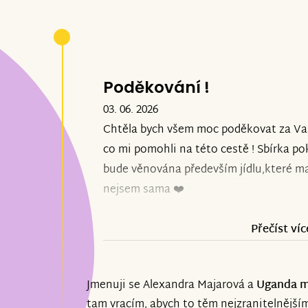
Poděkování !
03. 06. 2026
Chtěla bych všem moc poděkovat za V
co mi pomohli na této cestě ! Sbírka po
bude věnována především jídlu,které ma
nejsem sama ❤️
Přečíst víc
Jmenuji se Alexandra Majarová a
Uganda m
tam vracím, abych to těm nejzranitelnějším