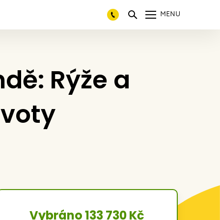
MENU
ndě: Rýže a
ivoty
Vybráno 133 730 Kč