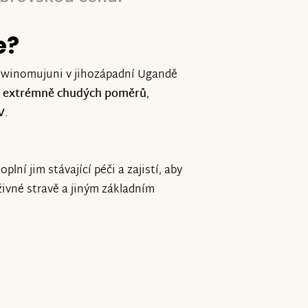
e?
 Twinomujuni v jihozápadní Ugandě
 z extrémně chudých poměrů
,
V
.
plní jim stávající péči a zajistí, aby
ýživné stravě a jiným základním