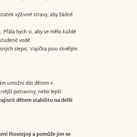
tatek výživné stravy, aby žádné
. Přála bych si, aby se mělo každé
e studené vodě.
osných slepic. Vajíčka jsou skvělým
nám umožní dát dětem v
nější potraviny, nebo lepší
jistit dětem stabilitu na delší
ení lhostejný a pomůže jim se