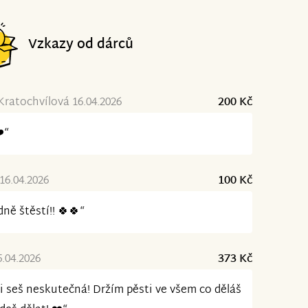
Vzkazy od dárců
Kratochvílová 16.04.2026
200 Kč
️“
16.04.2026
100 Kč
ně štěstí!! 🍀🍀“
5.04.2026
373 Kč
i seš neskutečná! Držím pěsti ve všem co děláš