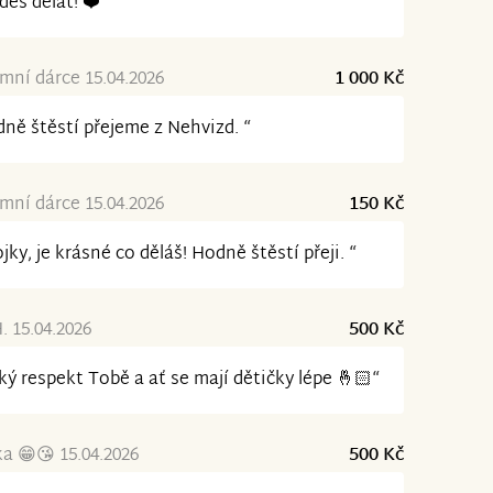
deš dělat! ❤️“
ní dárce 15.04.2026
1 000 Kč
ně štěstí přejeme z Nehvizd. “
ní dárce 15.04.2026
150 Kč
jky, je krásné co děláš! Hodně štěstí přeji. “
. 15.04.2026
500 Kč
ký respekt Tobě a ať se mají dětičky lépe 🤞🏻“
a 😁😘 15.04.2026
500 Kč