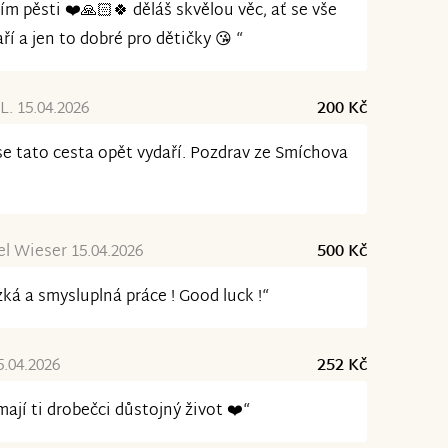
ím pěsti ❤️🙏🏻🍀 děláš skvělou věc, ať se vše
ří a jen to dobré pro dětičky 😘 “
L. 15.04.2026
200 Kč
se tato cesta opět vydaří. Pozdrav ze Smíchova
l Wieser 15.04.2026
500 Kč
ká a smysluplná práce ! Good luck !“
5.04.2026
252 Kč
mají ti drobečci důstojný život ❤️“