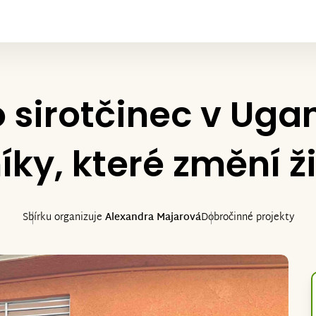
sirotčinec v Uga
íky, které změní ž
Sbírku organizuje
Alexandra Majarová
Dobročinné projekty