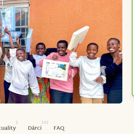
1
142
tuality
Dárci
FAQ