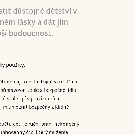
tit důstojné dětství v
ném lásky a dát jim
pší budoucnost.
ky použity:
ěti nemají kde důstojně vařit. Chci
připravovat teplé a bezpečné jídlo.
ců stále spí v provizorních
 jim umožnit bezpečný a klidný
 počtu dětí je ruční praní nekonečný
í drahocenný čas, který můžeme