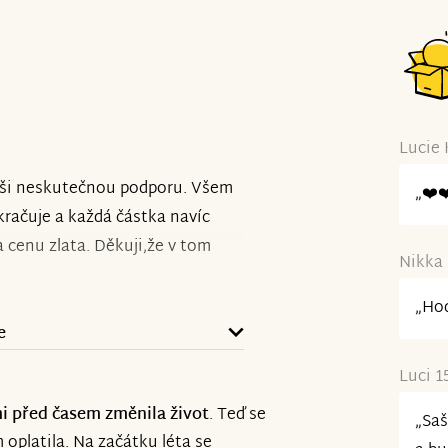
Lucie 
aši neskutečnou podporu. Všem
„❤️❤
kračuje a každá částka navíc
 cenu zlata. Děkuji,že v tom
Nikka 
„Hod
e
Luci 1
i před časem změnila život
. Teď se
„Saš
 oplatila. Na začátku léta se