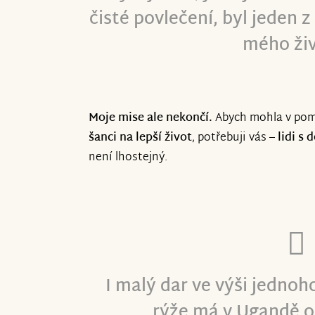
čisté povlečení, byl jeden 
mého živ
Moje mise ale nekončí.
Abych mohla v pom
šanci na lepší život
, potřebuji vás –
lidi s
není lhostejný.
I malý dar ve výši jednoh
rýže má v Ugandě o