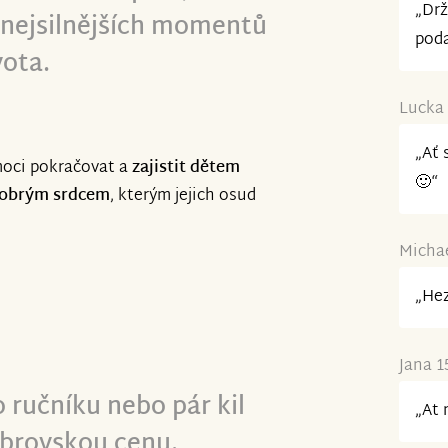
„Drž
z nejsilnějších momentů
poda
ota.
Lucka 
„Ať 
oci pokračovat a
zajistit dětem
🙂“
 dobrým srdcem
, kterým jejich osud
Michae
„Hez
Jana 1
o ručníku nebo pár kil
„At 
brovskou cenu.