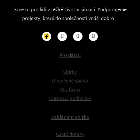
Jsme tu pro lidi v těžké životní situaci. Podporujeme
projekty, které do společnosti vnáši dobro...
Pro dárce
Sbírky
Ukončené sbírky
Pro firmy
Darovací podmínky
Zakládám sbírku
Časté dotazy