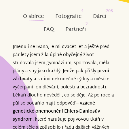
4
708
O sbírce
Fotografie
Dárci
2
FAQ
Partneři
Jmenuji se Ivana, je mi dvacet let a ještě před
pár lety jsem žila úplně obyčejný život –
studovala jsem gymnázium, sportovala, měla
plány a sny jako každý. Jenže pak přišly
první
záchvaty
a s nimi nekonečné týdny a měsíce
vyčerpání, omdlévání, bolesti a bezradnosti.
Lékaři dlouho nevěděli, co se děje. Až po roce a
půl se podařilo najít odpověď –
vzácné
genetické onemocnění Ehlers-Danlosův
syndrom
, které narušuje pojivovou tkáň v
celém těle a způsobilo i řadu dalších vážných