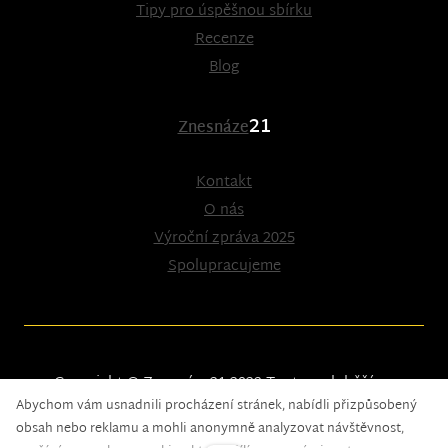
Tipy pro úspěšnou sbírku
Recenze
Blog
21
Znesnáze
Kontakt
O nás
Výroční zpráva 2025
Spolupracujeme
Copyright © Znesnáze21 2023
Tento web běží na
Abychom vám usnadnili procházení stránek, nabídli přizpůsobený
solidpixels.
obsah nebo reklamu a mohli anonymně analyzovat návštěvnost,