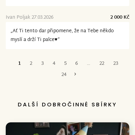
Ivan Poljak 27.03.2026
2 000 Kč
„Ať Ti tento dar připomene, že na Tebe někdo
myslí a drží Ti palce♥️“
1
2
3
4
5
6
…
22
23
Poslední
24
DALŠÍ DOBROČINNÉ SBÍRKY