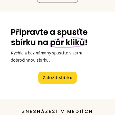
Připravte a spusťte
sbírku na
pár kliků!
Rychle a bez námahy spustíte vlastní
dobročinnou sbírku.
Založit sbírku
ZNESNÁZE21 V MÉDIÍCH