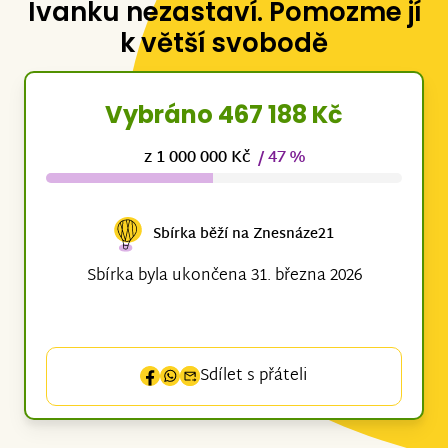
Ivanku nezastaví. Pomozme jí
k větší svobodě
Vybráno 467 188 Kč
z 1 000 000 Kč
/ 47 %
Sbírka běží na Znesnáze21
Sbírka byla ukončena 31. března 2026
Sdílet s přáteli