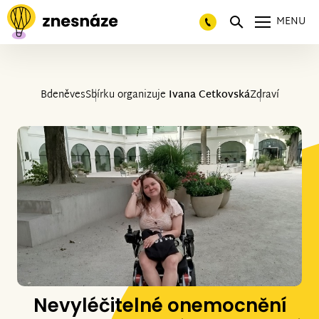
MENU
Bdeněves
Sbírku organizuje
Ivana Cetkovská
Zdraví
Nevyléčitelné onemocnění