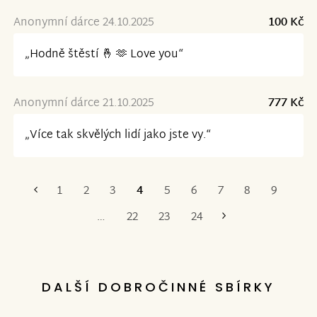
Anonymní dárce 24.10.2025
100 Kč
„Hodně štěstí 🤞 🫶 Love you“
Anonymní dárce 21.10.2025
777 Kč
„Více tak skvělých lidí jako jste vy.“
1
2
3
4
5
6
7
8
9
První
Poslední
…
22
23
24
DALŠÍ DOBROČINNÉ SBÍRKY