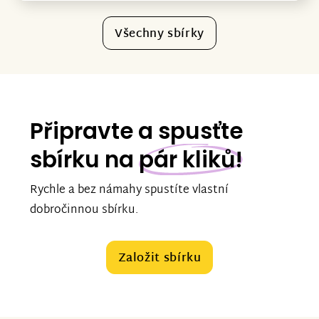
Všechny sbírky
Připravte a spusťte
sbírku na
pár kliků!
Rychle a bez námahy spustíte vlastní
dobročinnou sbírku.
Založit sbírku