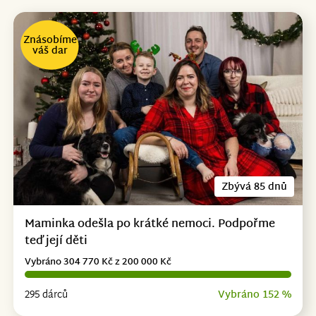
Znásobíme
váš dar
Zbývá 85 dnů
Maminka odešla po krátké nemoci. Podpořme
teď její děti
Vybráno 304 770 Kč z 200 000 Kč
295 dárců
Vybráno 152 %