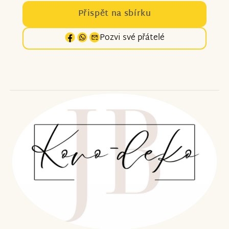
Přispět na sbírku
Pozvi své přátelé