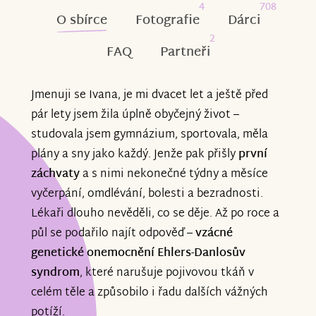
4
708
O sbírce
Fotografie
Dárci
2
FAQ
Partneři
Jmenuji se Ivana, je mi dvacet let a ještě před
pár lety jsem žila úplně obyčejný život –
studovala jsem gymnázium, sportovala, měla
plány a sny jako každý. Jenže pak přišly
první
záchvaty
a s nimi nekonečné týdny a měsíce
vyčerpání, omdlévání, bolesti a bezradnosti.
Lékaři dlouho nevěděli, co se děje. Až po roce a
půl se podařilo najít odpověď –
vzácné
genetické onemocnění Ehlers-Danlosův
syndrom
, které narušuje pojivovou tkáň v
celém těle a způsobilo i řadu dalších vážných
potíží.