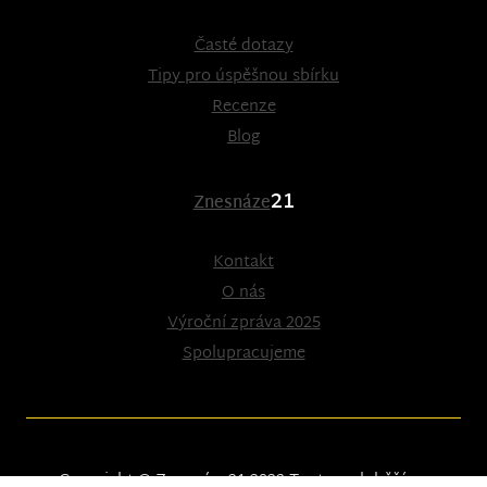
Časté dotazy
Tipy pro úspěšnou sbírku
Recenze
Blog
21
Znesnáze
Kontakt
O nás
Výroční zpráva 2025
Spolupracujeme
Copyright © Znesnáze21 2023
Tento web běží na