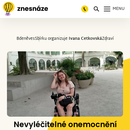
MENU
Bdeněves
Sbírku organizuje
Ivana Cetkovská
Zdraví
Nevyléčitelné onemocnění