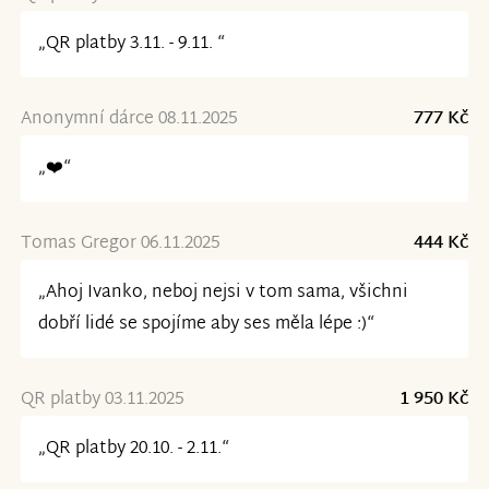
„QR platby 3.11. - 9.11. “
Anonymní dárce 08.11.2025
777 Kč
„❤️“
Tomas Gregor 06.11.2025
444 Kč
„Ahoj Ivanko, neboj nejsi v tom sama, všichni
dobří lidé se spojíme aby ses měla lépe :)“
QR platby 03.11.2025
1 950 Kč
„QR platby 20.10. - 2.11.“