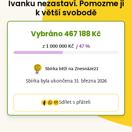
Ivanku nezastaví. Pomozme jí
k větší svobodě
Vybráno 467 188 Kč
z 1 000 000 Kč
/ 47 %
Sbírka běží na Znesnáze21
Sbírka byla ukončena 31. března 2026
Sdílet s přáteli