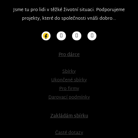
Jsme tu pro lidi v těžké životní situaci. Podporujeme
projekty, které do společnosti vnáši dobro...
Pro dárce
Sbírky
Ukončené sbírky
Pro firmy
Darovací podmínky
Zakládám sbírku
Časté dotazy