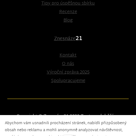
Tipy pro úspěšnou sbírku
Recenze
Blog
21
Znesnáze
Kontakt
O nás
Výroční zpráva 2025
Spolupracujeme
Copyright © Znesnáze21 2023
Tento web běží na
Abychom vám usnadnili procházení stránek, nabídli přizpůsobený
solidpixels.
obsah nebo reklamu a mohli anonymně analyzovat návštěvnost,