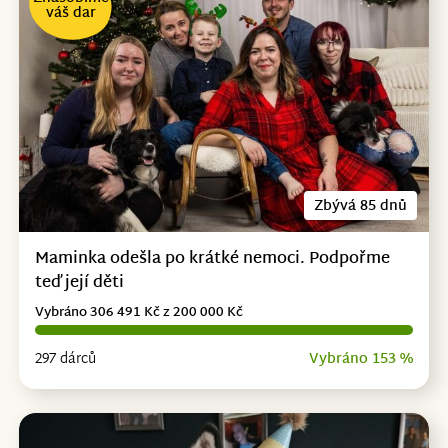
váš dar
Zbývá 85 dnů
Maminka odešla po krátké nemoci. Podpořme
teď její děti
Vybráno 306 491 Kč z 200 000 Kč
297 dárců
Vybráno 153 %