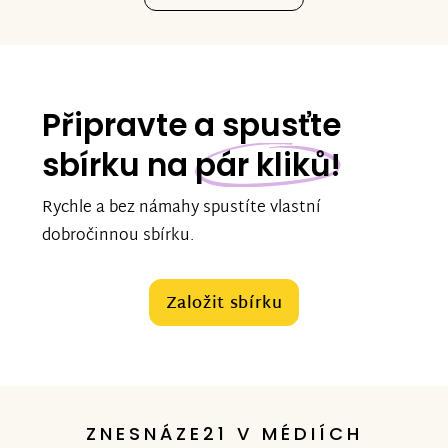
Připravte a spusťte
sbírku na
pár kliků!
Rychle a bez námahy spustíte vlastní
dobročinnou sbírku.
Založit sbírku
ZNESNÁZE21 V MÉDIÍCH