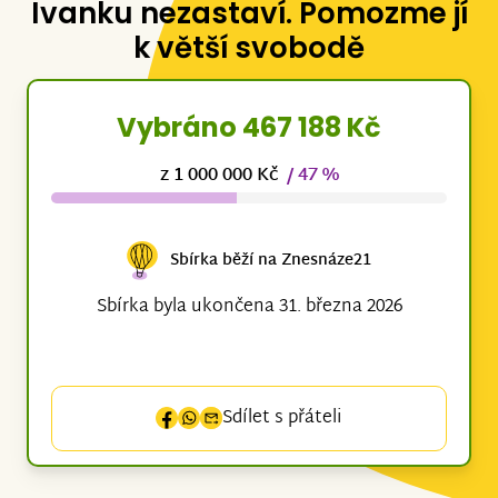
Ivanku nezastaví. Pomozme jí
k větší svobodě
Vybráno 467 188 Kč
z 1 000 000 Kč
/ 47 %
Sbírka běží na Znesnáze21
Sbírka byla ukončena 31. března 2026
Sdílet s přáteli