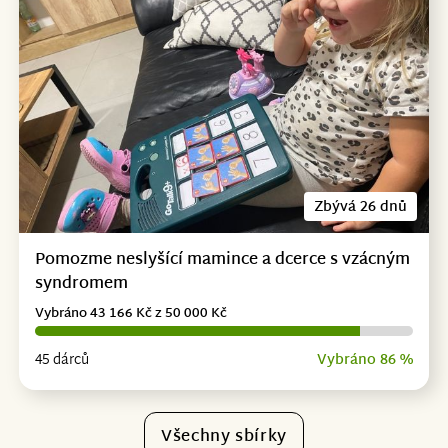
Zbývá 26 dnů
Pomozme neslyšící mamince a dcerce s vzácným
syndromem
Vybráno 43 166 Kč z 50 000 Kč
45 dárců
Vybráno 86 %
Všechny sbírky