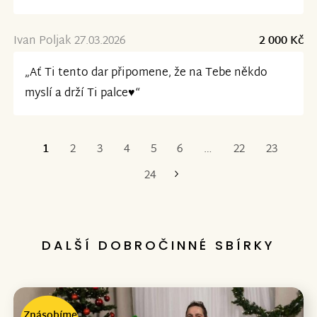
Ivan Poljak 27.03.2026
2 000 Kč
„Ať Ti tento dar připomene, že na Tebe někdo
myslí a drží Ti palce♥️“
1
2
3
4
5
6
…
22
23
Poslední
24
DALŠÍ DOBROČINNÉ SBÍRKY
Znásobíme