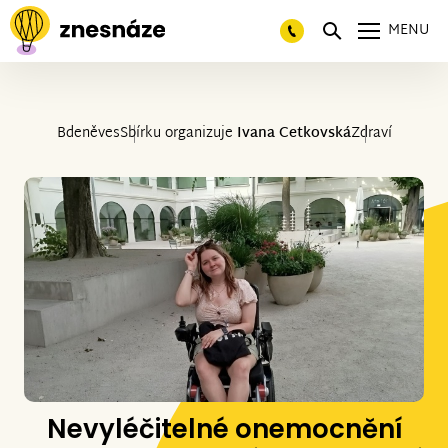
MENU
Bdeněves
Sbírku organizuje
Ivana Cetkovská
Zdraví
Nevyléčitelné onemocnění