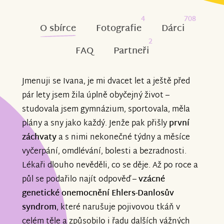
4
708
O sbírce
Fotografie
Dárci
2
FAQ
Partneři
Jmenuji se Ivana, je mi dvacet let a ještě před
pár lety jsem žila úplně obyčejný život –
studovala jsem gymnázium, sportovala, měla
plány a sny jako každý. Jenže pak přišly
první
záchvaty
a s nimi nekonečné týdny a měsíce
vyčerpání, omdlévání, bolesti a bezradnosti.
Lékaři dlouho nevěděli, co se děje. Až po roce a
půl se podařilo najít odpověď –
vzácné
genetické onemocnění Ehlers-Danlosův
syndrom
, které narušuje pojivovou tkáň v
celém těle a způsobilo i řadu dalších vážných