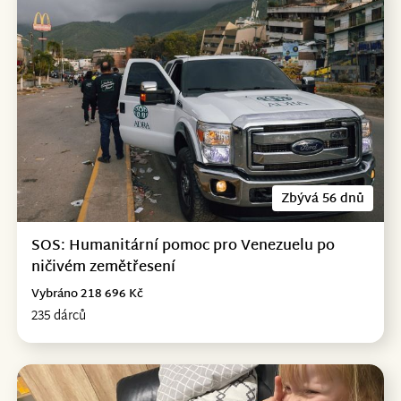
Zbývá 56 dnů
SOS: Humanitární pomoc pro Venezuelu po
ničivém zemětřesení
Vybráno 218 696 Kč
235 dárců