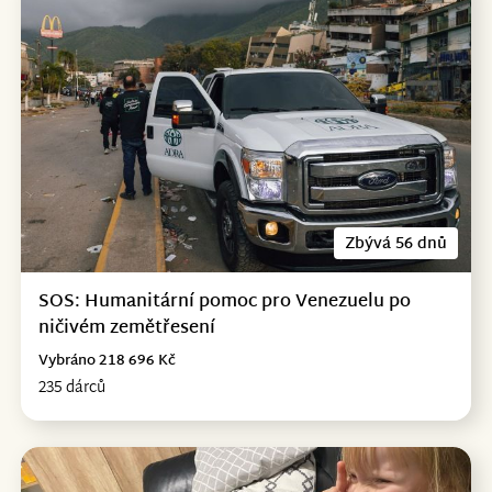
Zbývá 56 dnů
SOS: Humanitární pomoc pro Venezuelu po
ničivém zemětřesení
Vybráno 218 696 Kč
235 dárců