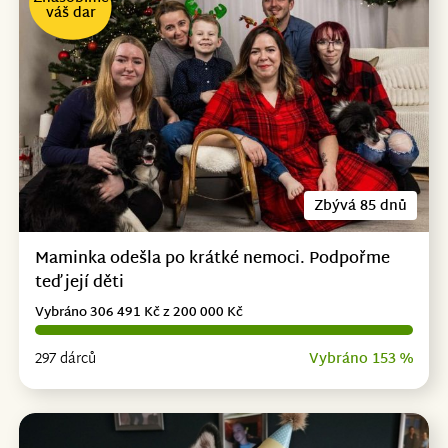
váš dar
Zbývá 85 dnů
Maminka odešla po krátké nemoci. Podpořme
teď její děti
Vybráno 306 491 Kč z 200 000 Kč
297 dárců
Vybráno 153 %