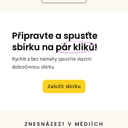
Připravte a spusťte
sbírku na
pár kliků!
Rychle a bez námahy spustíte vlastní
dobročinnou sbírku.
Založit sbírku
ZNESNÁZE21 V MÉDIÍCH