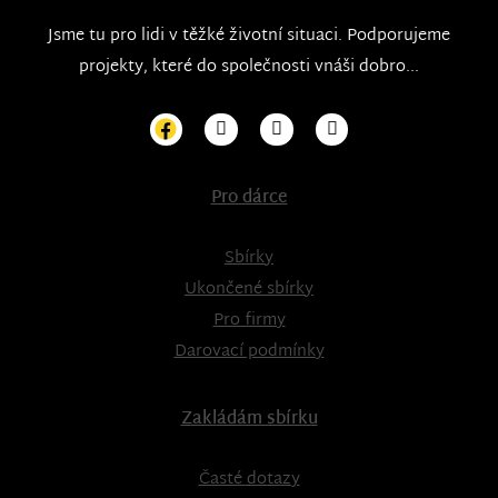
Jsme tu pro lidi v těžké životní situaci. Podporujeme
projekty, které do společnosti vnáši dobro...
Pro dárce
Sbírky
Ukončené sbírky
Pro firmy
Darovací podmínky
Zakládám sbírku
Časté dotazy