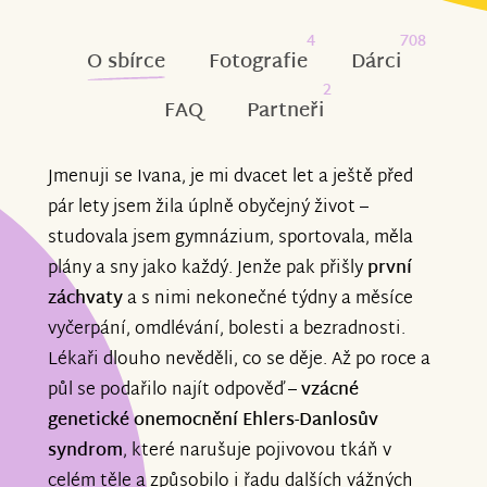
4
708
O sbírce
Fotografie
Dárci
2
FAQ
Partneři
Jmenuji se Ivana, je mi dvacet let a ještě před
pár lety jsem žila úplně obyčejný život –
studovala jsem gymnázium, sportovala, měla
plány a sny jako každý. Jenže pak přišly
první
záchvaty
a s nimi nekonečné týdny a měsíce
vyčerpání, omdlévání, bolesti a bezradnosti.
Lékaři dlouho nevěděli, co se děje. Až po roce a
půl se podařilo najít odpověď –
vzácné
genetické onemocnění Ehlers-Danlosův
syndrom
, které narušuje pojivovou tkáň v
celém těle a způsobilo i řadu dalších vážných