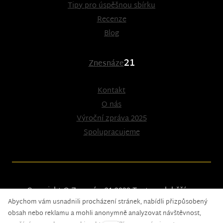
Tipy pro úspěšnou sbírku
Recenze
Blog
21
Znesnáze
Kontakt
O nás
Výroční zpráva 2025
Spolupracujeme
Copyright © Znesnáze21 2023
Tento web běží na
Abychom vám usnadnili procházení stránek, nabídli přizpůsobený
solidpixels.
obsah nebo reklamu a mohli anonymně analyzovat návštěvnost,