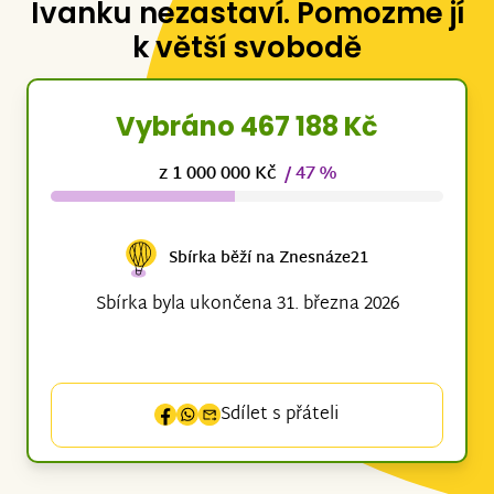
Ivanku nezastaví. Pomozme jí
k větší svobodě
Vybráno 467 188 Kč
z 1 000 000 Kč
/ 47 %
Sbírka běží na Znesnáze21
Sbírka byla ukončena 31. března 2026
Sdílet s přáteli