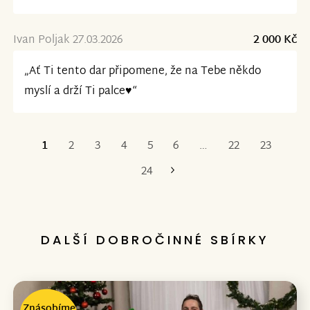
Ivan Poljak 27.03.2026
2 000 Kč
„Ať Ti tento dar připomene, že na Tebe někdo
myslí a drží Ti palce♥️“
1
2
3
4
5
6
…
22
23
Poslední
24
DALŠÍ DOBROČINNÉ SBÍRKY
Znásobíme