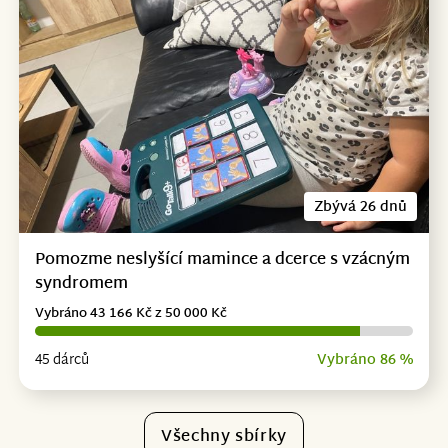
Zbývá 26 dnů
Pomozme neslyšící mamince a dcerce s vzácným
syndromem
Vybráno 43 166 Kč z 50 000 Kč
45 dárců
Vybráno 86 %
Všechny sbírky