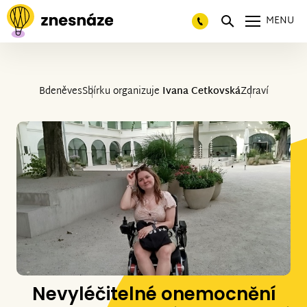
MENU
Bdeněves
Sbírku organizuje
Ivana Cetkovská
Zdraví
Nevyléčitelné onemocnění