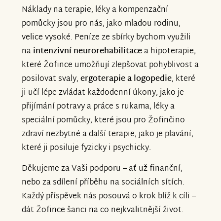
Náklady na terapie, léky a kompenzační
pomůcky jsou pro nás, jako mladou rodinu,
velice vysoké. Peníze ze sbírky bychom využili
na
intenzivní neurorehabilitace
a hipoterapie,
které Žofince umožňují zlepšovat pohyblivost a
posilovat svaly,
ergoterapie a logopedie
, které
ji učí lépe zvládat každodenní úkony, jako je
přijímání potravy a práce s rukama, léky a
speciální pomůcky, které jsou pro Žofinčino
zdraví nezbytné a další terapie, jako je plavání,
které ji posiluje fyzicky i psychicky.
Děkujeme za Vaši podporu – ať už finanční,
nebo za sdílení příběhu na sociálních sítích.
Každý příspěvek nás posouvá o krok blíž k cíli –
dát Žofince šanci na co nejkvalitnější život.