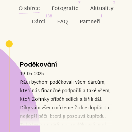
7
2
O sbírce
Fotografie
Aktuality
138
1
Dárci
FAQ
Partneři
Poděkování
19. 05. 2025
Rádi bychom poděkovali všem dárcům,
kteří nás finančně podpořili a také všem,
kteří Žofinky příběh sdíleli a šířili dál.
Díky vám všem můžeme Žofce dopřát tu
nejlepší péči, která ji posouvá kupředu.
Také bychom rádi moc poděkovali paní