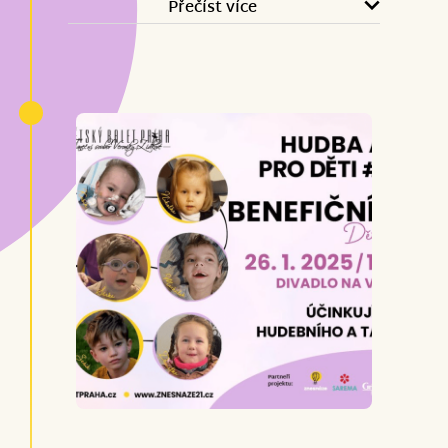
Simoně Patelisové do Znesnáze, paní
Přečíst více
Veronice Zídkové z Dětského baletu
Praha a dalším, že pro nás a dalších 8
dětiček uspořádali něco neuvěřitelného.
Díky nim jsme dokonce přesáhli hranici
100%. Neskutečně moc si vážíme každé
minuty, kterou jste nám věnovali. A
určitě bychom chtěli poděkovat Vám
paní Burešová za Vaši ochotu, vstřícnost
a velkou pomoc při organizaci sbírky.
Děkujeme za Vaši podporu.