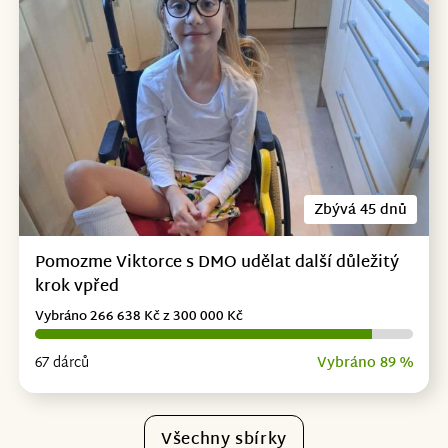
Zbývá 45 dnů
Pomozme Viktorce s DMO udělat další důležitý
krok vpřed
Vybráno 266 638 Kč z 300 000 Kč
67 dárců
Vybráno 89 %
Všechny sbírky