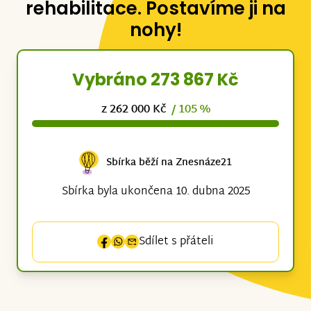
rehabilitace. Postavíme ji na
nohy!
Vybráno 273 867 Kč
z 262 000 Kč
/ 105 %
Sbírka běží na Znesnáze21
Sbírka byla ukončena 10. dubna 2025
Sdílet s přáteli