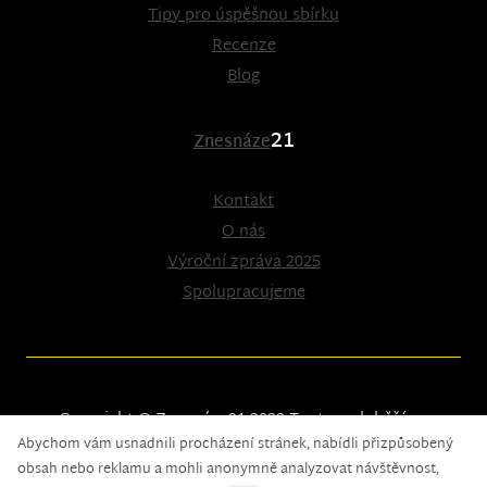
Tipy pro úspěšnou sbírku
Recenze
Blog
21
Znesnáze
Kontakt
O nás
Výroční zpráva 2025
Spolupracujeme
Copyright © Znesnáze21 2023
Tento web běží na
Abychom vám usnadnili procházení stránek, nabídli přizpůsobený
solidpixels.
obsah nebo reklamu a mohli anonymně analyzovat návštěvnost,