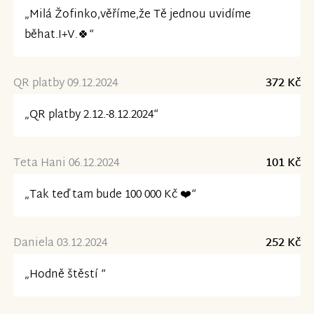
„Milá Žofinko,věříme,že Tě jednou uvidíme
běhat.I+V.🍀“
QR platby 09.12.2024
372 Kč
„QR platby 2.12.-8.12.2024“
Teta Hani 06.12.2024
101 Kč
„Tak teď tam bude 100 000 Kč ❤️“
Daniela 03.12.2024
252 Kč
„Hodně štěstí “