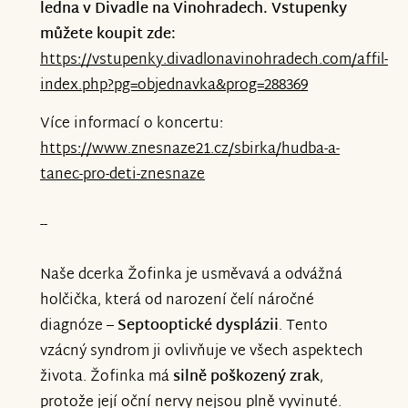
ledna v Divadle na Vinohradech. Vstupenky
Během večera vystoupí Dětský balet
můžete koupit zde:
Praha a další hvězdy tanečního a
https://vstupenky.divadlonavinohradech.com/affil-
hudebního nebe, kteří se rozhodli
index.php?pg=objednavka&prog=288369
vystoupit pro děti bez nároku na
honorář. Nechte se unést krásou tance a
Více informací o koncertu:
hudby a podpořte děti, které vaši pomoc
https://www.znesnaze21.cz/sbirka/hudba-a-
potřebují.
tanec-pro-deti-znesnaze
--
Zakupte si vstupenky zde:
https://vstupenky.divadlonavinohradech.com/affil
Naše dcerka Žofinka je usměvavá a odvážná
index.php?pg=objednavka&prog=288369
holčička, která od narození čelí náročné
diagnóze –
Septooptické dysplázii
. Tento
Děkujeme, že pomáháte dětem v nouzi,
vzácný syndrom ji ovlivňuje ve všech aspektech
vaše podpora je klíčová. Těšíme se na vás
života. Žofinka má
silně poškozený zrak
,
26. ledna!
protože její oční nervy nejsou plně vyvinuté.