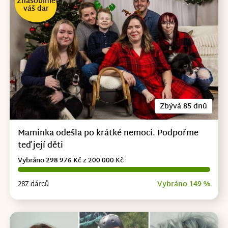
Znásobíme
váš dar
Zbývá 85 dnů
Maminka odešla po krátké nemoci. Podpořme
teď její děti
Vybráno 298 976 Kč z 200 000 Kč
287 dárců
Vybráno 149 %