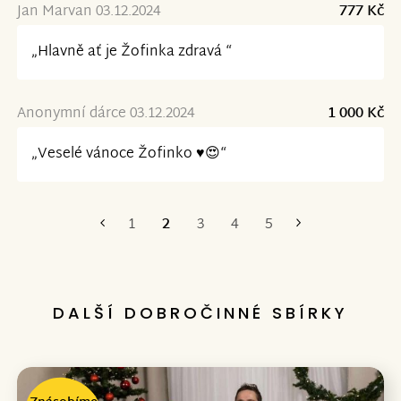
Jan Marvan 03.12.2024
777 Kč
„Hlavně ať je Žofinka zdravá “
Anonymní dárce 03.12.2024
1 000 Kč
„Veselé vánoce Žofinko ♥️😍“
1
2
3
4
5
První
Poslední
DALŠÍ DOBROČINNÉ SBÍRKY