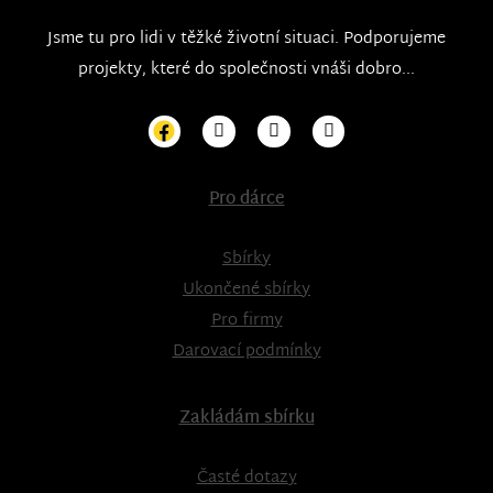
Jsme tu pro lidi v těžké životní situaci. Podporujeme
projekty, které do společnosti vnáši dobro...
Pro dárce
Sbírky
Ukončené sbírky
Pro firmy
Darovací podmínky
Zakládám sbírku
Časté dotazy