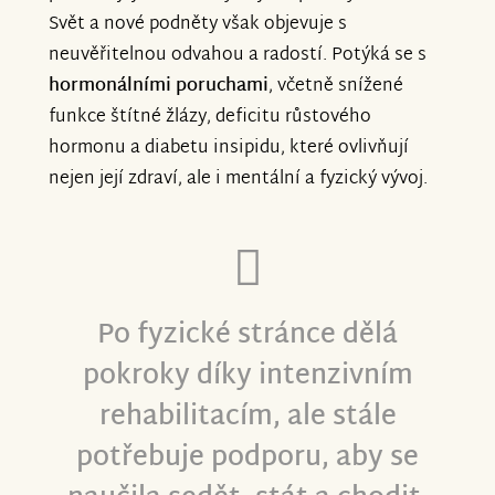
Svět a nové podněty však objevuje s
S vděčností,
Váš Tým Znesnáze
neuvěřitelnou odvahou a radostí. Potýká se s
hormonálními poruchami
, včetně snížené
funkce štítné žlázy, deficitu růstového
hormonu a diabetu insipidu, které ovlivňují
nejen její zdraví, ale i mentální a fyzický vývoj.
Po fyzické stránce dělá
pokroky díky intenzivním
rehabilitacím, ale stále
potřebuje podporu, aby se