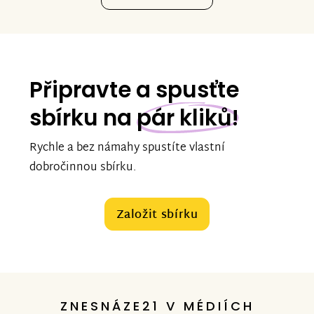
Připravte a spusťte
sbírku na
pár kliků!
Rychle a bez námahy spustíte vlastní
dobročinnou sbírku.
Založit sbírku
ZNESNÁZE21 V MÉDIÍCH