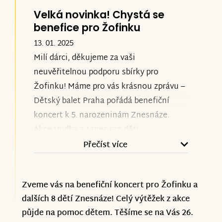
Velká novinka! Chystá se
benefice pro Žofinku
13. 01. 2025
Milí dárci,
děkujeme za vaši
neuvěřitelnou podporu sbírky pro
Žofinku! Máme pro vás krásnou zprávu –
Dětský balet Praha pořádá benefiční
koncert k 5. narozeninám Znesnáze.
Akce Hudba a tanec pro děti
#znesnáze se uskuteční 26. ledna od 18
Přečíst více
hodin v Divadle na Vinohradech. Přijďte
podpořit Žofinku spolu s dalšími 8 dětmi
Zveme vás na benefiční koncert pro Žofinku a
a zažijte večer plný nejen umění, ale i
dalších 8 dětí Znesnáze! Celý výtěžek z akce
emocí!
půjde na pomoc dětem. Těšíme se na Vás 26.