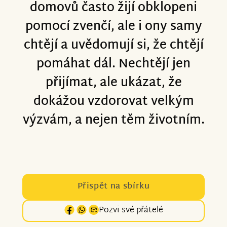
domovů často žijí obklopeni
pomocí zvenčí, ale i ony samy
chtějí a uvědomují si, že chtějí
pomáhat dál. Nechtějí jen
přijímat, ale ukázat, že
dokážou vzdorovat velkým
výzvám, a nejen těm životním.
Přispět na sbírku
Pozvi své přátelé