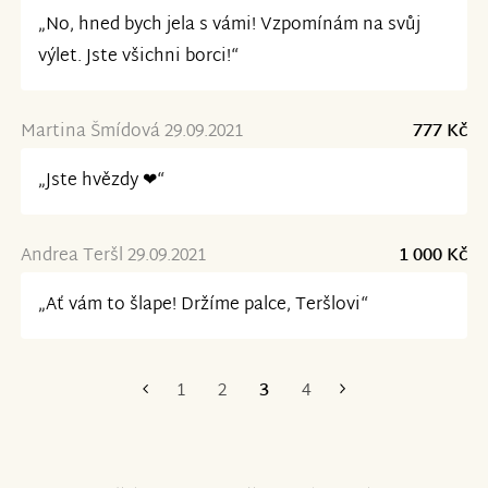
„No, hned bych jela s vámi! Vzpomínám na svůj
výlet. Jste všichni borci!“
Martina Šmídová 29.09.2021
777 Kč
„Jste hvězdy ❤“
Andrea Teršl 29.09.2021
1 000 Kč
„Ať vám to šlape! Držíme palce, Teršlovi“
1
2
3
4
První
Poslední