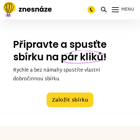
MENU
Připravte a spusťte
sbírku na
pár kliků!
Rychle a bez námahy spustíte vlastní
dobročinnou sbírku.
Založit sbírku