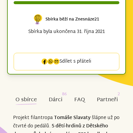
Sbírka běží na Znesnáze21
Sbírka byla ukončena 31. října 2021
Sdílet s přáteli
86
2
O sbírce
Dárci
FAQ
Partneři
Projekt filantropa
Tomáše Slavaty
šlápne už po
čtvrté do pedálů.
5 dětí-hrdinů z Dětského