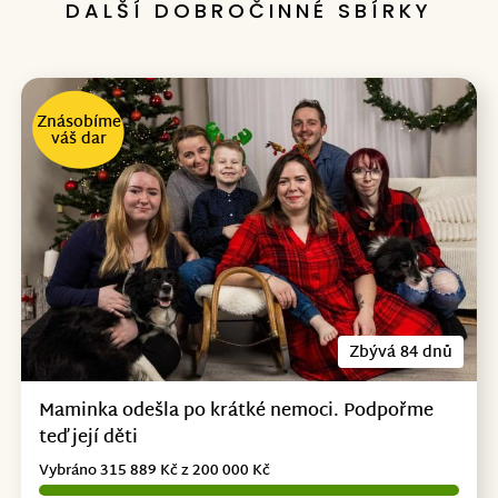
DALŠÍ DOBROČINNÉ SBÍRKY
Znásobíme
váš dar
Zbývá 84 dnů
Maminka odešla po krátké nemoci. Podpořme
teď její děti
Vybráno 315 889 Kč z 200 000 Kč