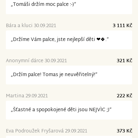
„Tomáši držím moc palce :-)“
Bára a kluci 30.09.2021
3 111 Kč
„Držíme Vám palce, jste nejlepší děti ❤🍀.“
Anonymní dárce 30.09.2021
321 Kč
„Držím palce! Tomas je neuvěřitelný!“
Martina 29.09.2021
222 Kč
„Šťastné a spopokojené děti jsou NEJVÌC ;)“
Eva Podroužek Fryšarová 29.09.2021
373 Kč