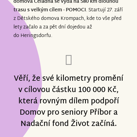
domova Čeladná se vydá na 580 km dlouhou
trasu s velkým cílem - POMOCI
.
Startují 27. září
z Dětského domova Krompach, kde to vše před
lety začalo a za pět dní dojedou až
do Heringsdorfu.
Věří, že své kilometry promění
v cílovou částku 100 000 Kč,
která rovným dílem podpoří
Domov pro seniory Příbor a
Nadační fond Život začíná.