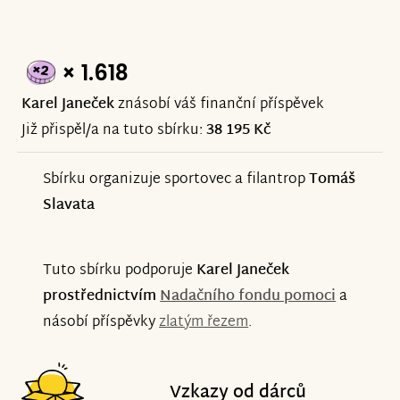
× 1.618
Karel Janeček
znásobí váš finanční příspěvek
Již přispěl/a na tuto sbírku:
38 195 Kč
Sbírku organizuje sportovec a filantrop
Tomáš
Slavata
Tuto sbírku podporuje
Karel Janeček
prostřednictvím
Nadačního fondu pomoci
a
násobí příspěvky
zlatým řezem
.
Vzkazy od dárců