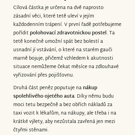
Cílová částka je určena na dvě naprosto
zásadní věci, které tetě uleví v jejím
každodenním trápení. V první řadě potřebujeme
pořídit
polohovací zdravotnickou postel
. Ta
tetě konečně umožní spát bez bolestí a
usnadní jí vstávání, o které na starém gauči
marně bojuje, přičemž vzhledem k akutnosti
situace nemůžeme čekat měsíce na zdlouhavé
vyřizování přes pojišťovnu.
Druhá část peněz poputuje na
nákup
spolehlivého ojetého auta
. Díky němu budu
moci tetu bezpečně a bez obřích nákladů za
taxi vozit k lékařům, na nákupy, ale třeba i na
krátké výlety, aby nezůstala zavřená jen mezi
čtyřmi stěnami.