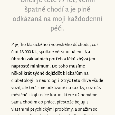
Dnes je tetě 77 let, velmi
špatně chodí a je plně
odkázaná na moji každodenní
péči.
Z jejího klasického i vdovského důchodu, což
činí 18 000 Kč, spolkne většinu nájem.
Na
úhradu základních potřeb a léků zbývá jen
naprosté minimum.
Do toho
musíme
několikrát týdně dojíždět k lékařům
na
diabetologii a neurologii. Strýc tetu dříve všude
vozil, ale teď jsme odkázané na taxíky, což nás
měsíčně stojí tisíce korun, které už nemáme.
Sama chodím do práce, přestože bojuji s
vlastními psychickými problémy, a snažím se