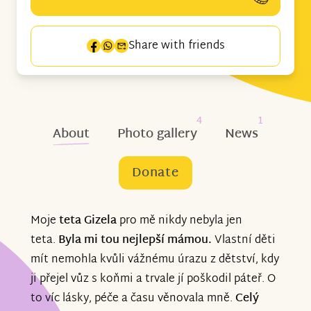
Share with friends
4
1
About
Photo gallery
News
Donate
Moje
teta Gizela
pro mě nikdy nebyla jen
teta.
Byla mi tou nejlepší mámou.
Vlastní děti
mít nemohla kvůli vážnému úrazu z dětství, kdy
ji přejel vůz s koňmi a trvale jí poškodil páteř. O
to víc lásky, péče a času věnovala mně.
Celý